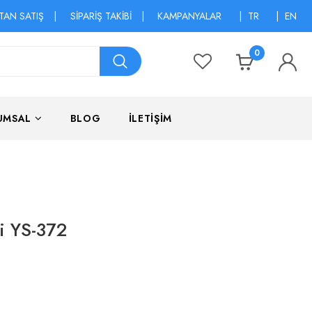
TAN SATIŞ
|
SİPARİŞ TAKİBİ
|
KAMPANYALAR
|
TR
|
EN
0
UMSAL
BLOG
İLETİŞİM
li YS-372