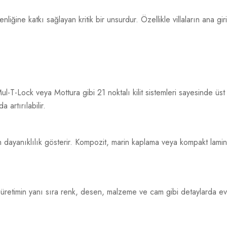
liğine katkı sağlayan kritik bir unsurdur. Özellikle villaların ana gi
Mul-T-Lock veya Mottura gibi 21 noktalı kilit sistemleri sayesinde üst
 artırılabilir.
n dayanıklılık gösterir. Kompozit, marin kaplama veya kompakt lami
zel üretimin yanı sıra renk, desen, malzeme ve cam gibi detaylarda evi