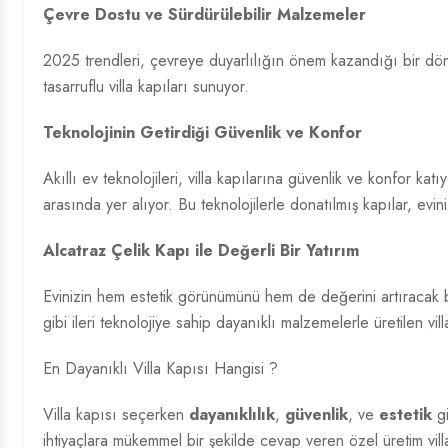
Çevre Dostu ve Sürdürülebilir Malzemeler
2025 trendleri, çevreye duyarlılığın önem kazandığı bir dö
tasarruflu villa kapıları sunuyor.
Teknolojinin Getirdiği Güvenlik ve Konfor
Akıllı ev teknolojileri, villa kapılarına güvenlik ve konfor katı
arasında yer alıyor. Bu teknolojilerle donatılmış kapılar, evin
Alcatraz Çelik Kapı ile Değerli Bir Yatırım
Evinizin hem estetik görünümünü hem de değerini artıracak b
gibi ileri teknolojiye sahip dayanıklı malzemelerle üretilen vi
En Dayanıklı Villa Kapısı Hangisi ?
Villa kapısı seçerken
dayanıklılık
,
güvenlik
, ve
estetik
gi
ihtiyaçlara mükemmel bir şekilde cevap veren özel üretim villa