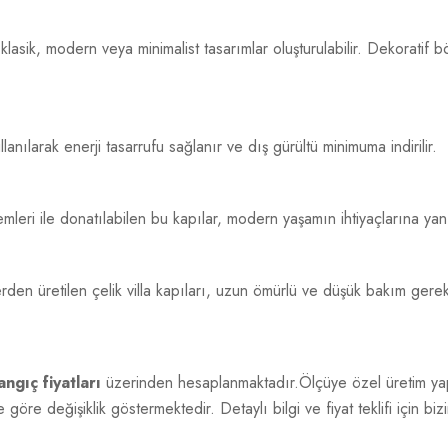
asik, modern veya minimalist tasarımlar oluşturulabilir. Dekoratif b
nılarak enerji tasarrufu sağlanır ve dış gürültü minimuma indirilir.
ri ile donatılabilen bu kapılar, modern yaşamın ihtiyaçlarına yanıt
en üretilen çelik villa kapıları, uzun ömürlü ve düşük bakım gerekt
ngıç fiyatları
üzerinden hesaplanmaktadır.Ölçüye özel üretim yapı
göre değişiklik göstermektedir. Detaylı bilgi ve fiyat teklifi için bizi