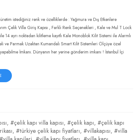
üretim istediğiniz renk ve özelliklerde : Yağmura ve Dış Etkenlere
arım Çelik Villa Giriş Kapısı , Farklı Renk Seçenekleri , Kale ve Mul T Lock
 ile 14 ayrı noktadan kilitleme kayıtlı Kale Monoblok Kilit Sistemi ile Alarmlı
Şifreli ve Parmak Uzaktan Kumandalı Smart Kilit Sistemleri Ölçüye özel
yapabilme İmkanı. Dünyanın her yerine gönderim imkanı ! İstanbul İçi
E
pısı
,
#çelik kapı villa kapısı
,
#çelik kapı
,
#çelik kapı
rikası
,
#türkiye çelik kapı fiyatları
,
#villakapısı
,
#villa
#villa kapilari
,
#villa kapı fiyatları
,
#villa kapı