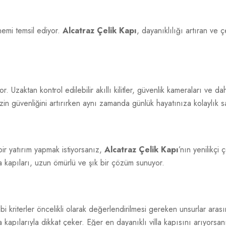
nemi temsil ediyor.
Alcatraz Çelik Kapı
, dayanıklılığı artıran ve ç
yor. Uzaktan kontrol edilebilir akıllı kilitler, güvenlik kameraları ve d
izin güvenliğini artırırken aynı zamanda günlük hayatınıza kolaylık s
ir yatırım yapmak istiyorsanız,
Alcatraz Çelik Kapı
’nın yenilikçi
lla kapıları, uzun ömürlü ve şık bir çözüm sunuyor.
bi kriterler öncelikli olarak değerlendirilmesi gereken unsurlar ara
 kapılarıyla dikkat çeker. Eğer en dayanıklı villa kapısını arıyorsa