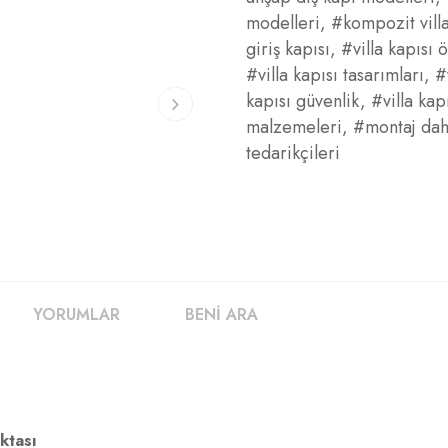
modelleri
,
#kompozit villa
giriş kapısı
,
#villa kapısı ö
#villa kapısı tasarımları
,
#
kapısı güvenlik
,
#villa kap
malzemeleri
,
#montaj dahi
tedarikçileri
YORUMLAR
BENİ ARA
ktası