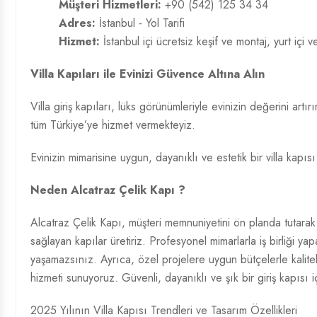
Müşteri Hizmetleri:
+90 (542) 125 34 34
Adres:
İstanbul - Yol Tarifi
Hizmet:
İstanbul içi ücretsiz keşif ve montaj, yurt içi v
Villa Kapıları ile Evinizi Güvence Altına Alın
Villa giriş kapıları, lüks görünümleriyle evinizin değerini ar
tüm Türkiye’ye hizmet vermekteyiz.
Evinizin mimarisine uygun, dayanıklı ve estetik bir villa kapısı
Neden Alcatraz Çelik Kapı ?
Alcatraz Çelik Kapı, müşteri memnuniyetini ön planda tutarak 
sağlayan kapılar üretiriz. Profesyonel mimarlarla iş birliği 
yaşamazsınız. Ayrıca, özel projelere uygun bütçelerle kalitel
hizmeti sunuyoruz. Güvenli, dayanıklı ve şık bir giriş kapısı i
2025 Yılının Villa Kapısı Trendleri ve Tasarım Özellikleri