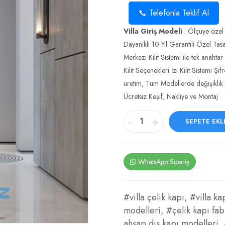
📞 Telefonla Teklif Al
Villa Giriş Modeli
: Ölçüye özel 
Dayanıklı 10 Yıl Garantili Özel Tas
Merkezi Kilit Sistemi ile tek anahtar
Kilit Seçenekleri İzi Kilit Sistemi 
üretim, Tüm Modellerde değişiklik 
Ücretsiz Keşif, Nakliye ve Montaj
-
+
SEPETE EKL
WhatsApp Sipariş
#villa çelik kapı
,
#villa ka
modelleri
,
#çelik kapı fab
ahşap dış kapı modelleri
,