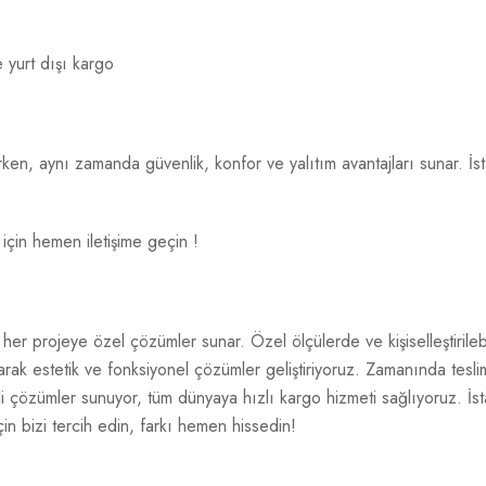
e yurt dışı kargo
tırırken, aynı zamanda güvenlik, konfor ve yalıtım avantajları sunar.
 için hemen iletişime geçin !
her projeye özel çözümler sunar. Özel ölçülerde ve kişiselleştirileb
yaparak estetik ve fonksiyonel çözümler geliştiriyoruz. Zamanında tes
i çözümler sunuyor, tüm dünyaya hızlı kargo hizmeti sağlıyoruz. İstan
çin bizi tercih edin, farkı hemen hissedin!