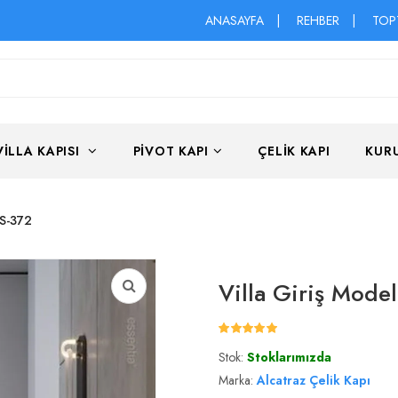
ANASAYFA
|
REHBER
|
TOP
VILLA KAPISI
PIVOT KAPI
ÇELIK KAPI
KUR
YS-372
Villa Giriş Mode
Stok:
Stoklarımızda
Marka:
Alcatraz Çelik Kapı