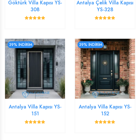
Göktürk Villa Kapısı YS-
Antalya Çelik Villa Kapısı
308
YS-328
39% İNDİRİM
39% İNDİRİM
Antalya Villa Kapısı YS-
Antalya Villa Kapısı YS-
151
152