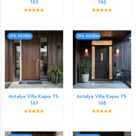
165
166
39% İNDİRİM
39% İNDİRİM
Antalya Villa Kapısı YS-
Antalya Villa Kapısı YS-
167
168