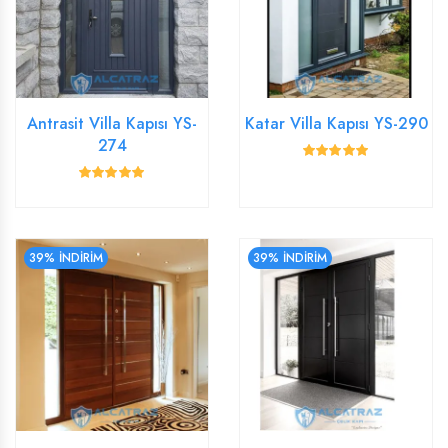
ÇELIK VILLA KAPISI
ÇELIK VILLA KAPISI
VILLA KAPISI
VILLA KAPISI
Antrasit Villa Kapısı YS-
Katar Villa Kapısı YS-290
274
39% İNDİRİM
39% İNDİRİM