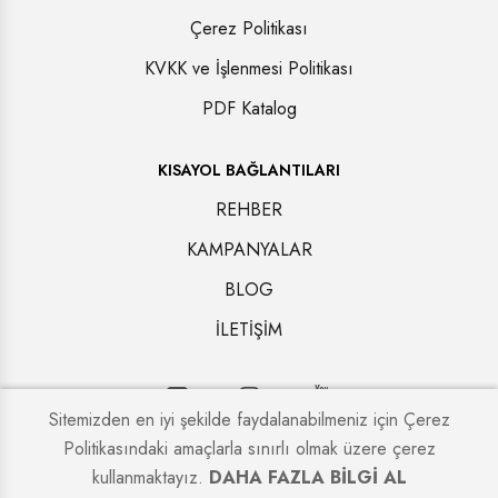
Çerez Politikası
KVKK ve İşlenmesi Politikası
PDF Katalog
KISAYOL BAĞLANTILARI
REHBER
KAMPANYALAR
BLOG
İLETİŞİM
Sitemizden en iyi şekilde faydalanabilmeniz için Çerez
Politikasındaki amaçlarla sınırlı olmak üzere çerez
Copyright © 2024. All rights reserved.
Alcatraz Çelik Kapı
kullanmaktayız.
DAHA FAZLA BİLGİ AL