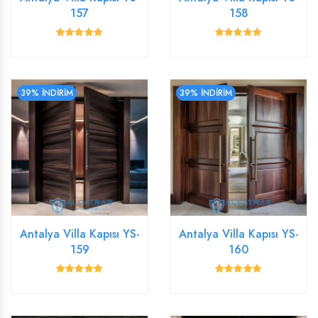
157
158
39% İNDİRİM
39% İNDİRİM
Antalya Villa Kapısı YS-
Antalya Villa Kapısı YS-
159
160