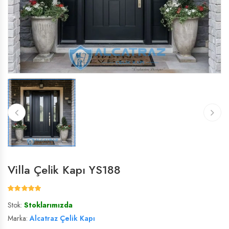
ÇELIK VILLA KAPISI
ÇELIK VILLA KAPISI
VILLA KAPISI
VILLA KAPISI
Villa Çelik Kapı YS188
Stok:
Stoklarımızda
Marka:
Alcatraz Çelik Kapı