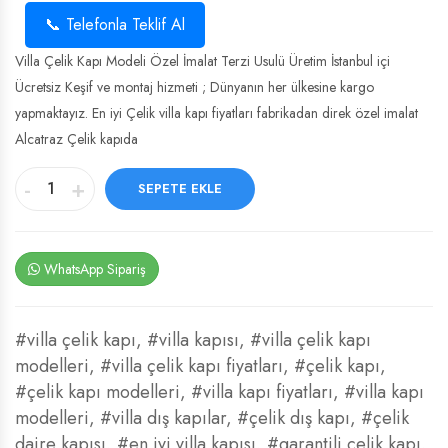
📞 Telefonla Teklif Al
Villa Çelik Kapı Modeli Özel İmalat Terzi Usulü Üretim İstanbul içi
Ücretsiz Keşif ve montaj hizmeti ; Dünyanın her ülkesine kargo
yapmaktayız. En iyi Çelik villa kapı fiyatları fabrikadan direk özel imalat
Alcatraz Çelik kapıda
-
+
SEPETE EKLE
WhatsApp Sipariş
#villa çelik kapı
,
#villa kapısı
,
#villa çelik kapı
modelleri
,
#villa çelik kapı fiyatları
,
#çelik kapı
,
#çelik kapı modelleri
,
#villa kapı fiyatları
,
#villa kapı
modelleri
,
#villa dış kapılar
,
#çelik dış kapı
,
#çelik
daire kapısı
,
#en iyi villa kapısı
,
#garantili çelik kapı
,