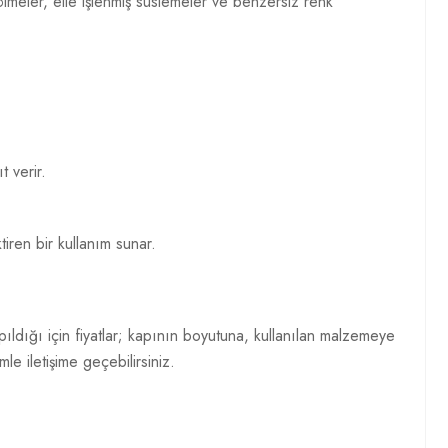
ölmeler, elle işlenmiş süslemeler ve benzersiz renk
 verir.
iren bir kullanım sunar.
ldığı için fiyatlar; kapının boyutuna, kullanılan malzemeye
mle iletişime geçebilirsiniz.