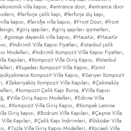
ekonomik villa kapısı
,
#entrance door
,
#entrance door
modern
,
#ferforje çelik kapı
,
#ferforje dış kapı
,
villa kapısı
,
#ferofje villa kapısı
,
#Front Door
,
#front
design
,
#giriş qapıları
,
#giriş qapıları qiymetleri
,
r
,
#güneşe dayanıklı villa kapısı
,
#Haustür
,
#Haustür
ısı
,
#İndirimli Villa Kapısı Fiyatları
,
#istanbul çelik
ısı Modelleri
,
#İndirimli Kompozit Villa Kapısı Fiyatları
,
la Kapıları
,
#Kompozit Villa Giriş Kapısı
,
#İstanbul
elleri
,
#Kuşadası Kompozit Villa Kapısı
,
#İzmit
yükçekmece Kompozit Villa Kapısı
,
#Sarıyer Kompozit
i
,
#Zekeriyaköy Kompozit Villa Kapıları
,
#Çekmeköy
elleri
,
#kompozit Çelik Kapı Bursa
,
#Villa Kapısı
ağ
,
#Villa Giriş Kapısı Modelleri
,
#Edirne Villa
ısı
,
#Kompozit Villa Giriş Kapısı
,
#Kompak Lamine
illa Giriş kapısı
,
#Bodrum Villa Kapıları
,
#Çeşme Villa
 Villa Kapıları
,
#Çelik Kapı İndirimleri
,
#Üsküdar Villa
sı
,
#Tuzla Villa Giriş Kapısı Modelleri
,
#Kocaeli Villa