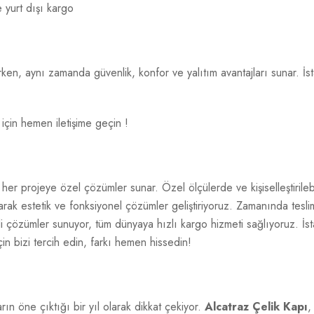
e yurt dışı kargo
tırırken, aynı zamanda güvenlik, konfor ve yalıtım avantajları sunar.
 için hemen iletişime geçin !
her projeye özel çözümler sunar. Özel ölçülerde ve kişiselleştirileb
yaparak estetik ve fonksiyonel çözümler geliştiriyoruz. Zamanında tes
i çözümler sunuyor, tüm dünyaya hızlı kargo hizmeti sağlıyoruz. İstan
çin bizi tercih edin, farkı hemen hissedin!
rın öne çıktığı bir yıl olarak dikkat çekiyor.
Alcatraz Çelik Kapı
,