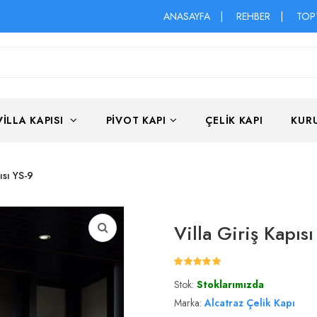
ANASAYFA
|
REHBER
|
TOP
VILLA KAPISI
PIVOT KAPI
ÇELIK KAPI
KUR
ısı YS-9
Villa Giriş Kapısı
Stok:
Stoklarımızda
Marka:
Alcatraz Çelik Kapı