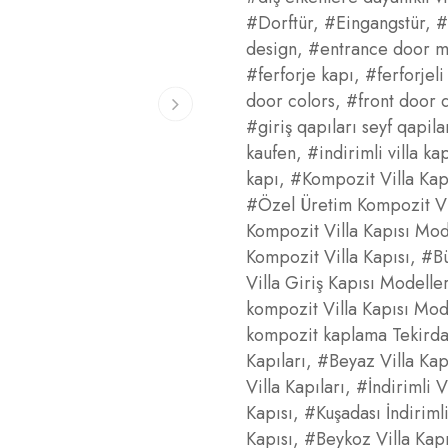
#Dorftür
,
#Eingangstür
,
#
design
,
#entrance door 
#ferforje kapı
,
#ferforjeli 
door colors
,
#front door 
#giriş qapıları seyf qapila
kaufen
,
#indirimli villa kap
kapı
,
#Kompozit Villa Kap
#Özel Üretim Kompozit Vil
Kompozit Villa Kapısı Mod
Kompozit Villa Kapısı
,
#Bü
Villa Giriş Kapısı Modeller
kompozit Villa Kapısı Mod
kompozit kaplama Tekird
Kapıları
,
#Beyaz Villa Kap
Villa Kapıları
,
#İndirimli V
Kapısı
,
#Kuşadası İndirimli
Kapısı
,
#Beykoz Villa Kapı