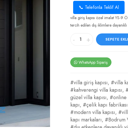
📞 Telefonla Teklif Al
villa giriş kapısı özel imalat YS-
tercih edilen dış iklimlere dayanıklı 
-
+
SEPETE EKL
WhatsApp Sipariş
#villa giriş kapısı
,
#villa k
#kahverengi villa kapısı
,
#
güzel villa kapısı
,
#online 
kapı
,
#çelik kapı fabrikası
#modern villa kapısı
,
#vil
kapı markaları
,
#Bodrum Vi
#dış etkenlere dayanıklı vi