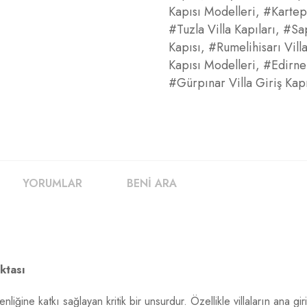
Kapısı Modelleri
,
#Kartepe
#Tuzla Villa Kapıları
,
#Sap
Kapısı
,
#Rumelihisarı Vill
Kapısı Modelleri
,
#Edirne 
#Gürpınar Villa Giriş Kapıs
YORUMLAR
BENİ ARA
ktası
liğine katkı sağlayan kritik bir unsurdur. Özellikle villaların ana gi