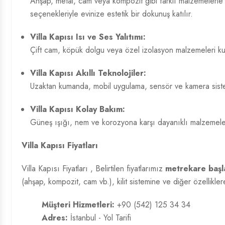
Ahşap, metal, cam veya kompozit gibi farklı malzemelerle kl
seçenekleriyle evinize estetik bir dokunuş katılır.
Villa Kapısı Isı ve Ses Yalıtımı:
Çift cam, köpük dolgu veya özel izolasyon malzemeleri kulla
Villa Kapısı Akıllı Teknolojiler:
Uzaktan kumanda, mobil uygulama, sensör ve kamera sistemle
Villa Kapısı Kolay Bakım:
Güneş ışığı, nem ve korozyona karşı dayanıklı malzemelerd
Villa Kapısı Fiyatları
Villa Kapısı Fiyatları
, Belirtilen fiyatlarımız
metrekare başla
(ahşap, kompozit, cam vb.), kilit sistemine ve diğer özelliklere 
Müşteri Hizmetleri:
+90 (542) 125 34 34
Adres:
İstanbul - Yol Tarifi