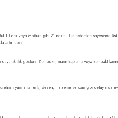
Mul-T-Lock veya Mottura gibi 21 noktalı kilit sistemleri sayesinde üst
 artırılabilir.
n dayanıklılık gösterir. Kompozit, marin kaplama veya kompakt lami
zel üretimin yanı sıra renk, desen, malzeme ve cam gibi detaylarda evi