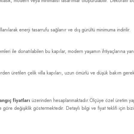
asik, modern veya minimalist tasarımlar oluşturulabilir. Dekoratif b
nılarak enerji tasarrufu sağlanır ve dış gürültü minimuma indirilir.
ri ile donatılabilen bu kapılar, modern yaşamın ihtiyaçlarına yanıt
en üretilen çelik villa kapıları, uzun ömürlü ve düşük bakım gerekt
ngıç fiyatları
üzerinden hesaplanmaktadır.Ölçüye özel üretim yapı
göre değişiklik göstermektedir. Detaylı bilgi ve fiyat teklifi için bizi