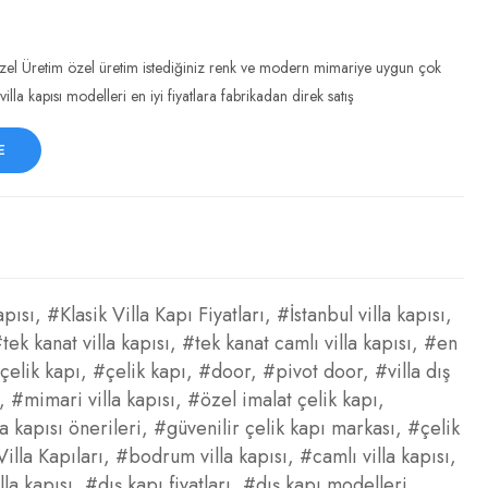
9 Özel Üretim özel üretim istediğiniz renk ve modern mimariye uygun çok
villa kapısı modelleri en iyi fiyatlara fabrikadan direk satış
E
apısı
,
#Klasik Villa Kapı Fiyatları
,
#İstanbul villa kapısı
,
tek kanat villa kapısı
,
#tek kanat camlı villa kapısı
,
#en
çelik kapı
,
#çelik kapı
,
#door
,
#pivot door
,
#villa dış
,
#mimari villa kapısı
,
#özel imalat çelik kapı
,
la kapısı önerileri
,
#güvenilir çelik kapı markası
,
#çelik
lla Kapıları
,
#bodrum villa kapısı
,
#camlı villa kapısı
,
lla kapısı
,
#dış kapı fiyatları
,
#dış kapı modelleri
,