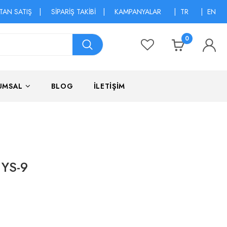
TAN SATIŞ
|
SİPARİŞ TAKİBİ
|
KAMPANYALAR
|
TR
|
EN
0
UMSAL
BLOG
İLETİŞİM
 YS-9