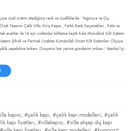
çüye özel üretim istediğiniz renk ve özelliklerde : Yağmura ve Dış
 Özel Tasarım Çelik Villa Giriş Kapısı , Farklı Renk Seçenekleri , Kale ve
 tek anahtar ile 14 ayrı noktadan kilitleme kayıtlı Kale Monoblok Kilit Sistemi
lit Sistemi Şifreli ve Parmak Uzaktan Kumandalı Smart Kilit Sistemleri Ölçüye
klik yapabilme İmkanı. Dünyanın her yerine gönderim imkanı ! İstanbul İçi
E
illa kapısı
,
#çelik kapı
,
#çelik kapı modelleri
,
#çelik
ik kapı fiyatları
,
#villakapısı
,
#villa ahşap dış kapı
#villa kapı fiyatları
,
#villa kapı modelleri
,
#kompozit