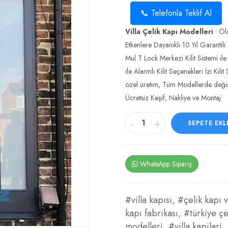
📞 Telefonla Teklif Al
Villa Çelik Kapı Modelleri
: Öl
Etkenlere Dayanıklı 10 Yıl Garantili
Mul T Lock Merkezi Kilit Sistemi ile
ile Alarmlı Kilit Seçenekleri İzi Ki
özel üretim, Tüm Modellerde değişi
Ücretsiz Keşif, Nakliye ve Montaj
-
+
SEPETE EKL
WhatsApp Sipariş
#villa kapısı
,
#çelik kapı v
kapı fabrikası
,
#türkiye çel
modelleri
,
#villa kapilari
,