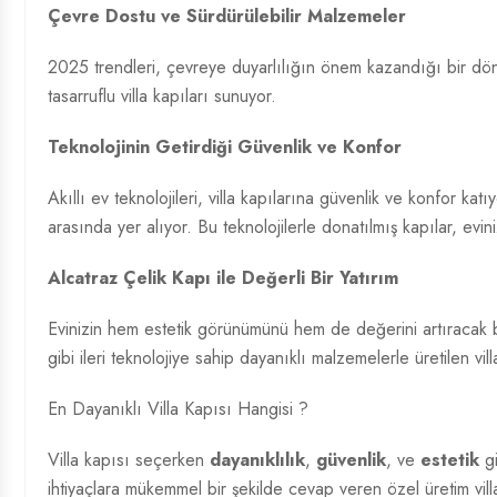
Çevre Dostu ve Sürdürülebilir Malzemeler
2025 trendleri, çevreye duyarlılığın önem kazandığı bir dö
tasarruflu villa kapıları sunuyor.
Teknolojinin Getirdiği Güvenlik ve Konfor
Akıllı ev teknolojileri, villa kapılarına güvenlik ve konfor katı
arasında yer alıyor. Bu teknolojilerle donatılmış kapılar, evin
Alcatraz Çelik Kapı ile Değerli Bir Yatırım
Evinizin hem estetik görünümünü hem de değerini artıracak b
gibi ileri teknolojiye sahip dayanıklı malzemelerle üretilen vi
En Dayanıklı Villa Kapısı Hangisi ?
Villa kapısı seçerken
dayanıklılık
,
güvenlik
, ve
estetik
gi
ihtiyaçlara mükemmel bir şekilde cevap veren özel üretim villa