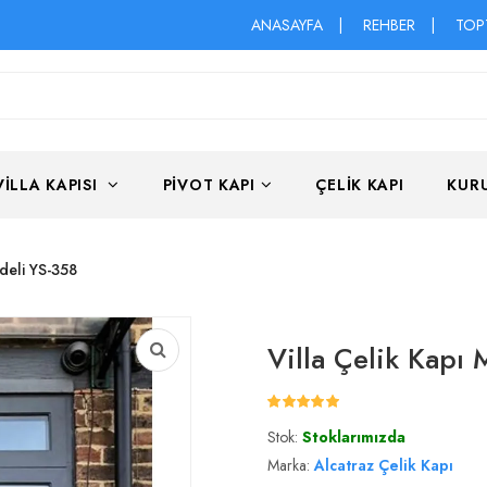
ANASAYFA
|
REHBER
|
TOP
VILLA KAPISI
PIVOT KAPI
ÇELIK KAPI
KUR
deli YS-358
Villa Çelik Kapı
Stok:
Stoklarımızda
Marka:
Alcatraz Çelik Kapı