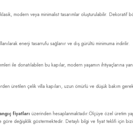
asik, modern veya minimalist tasarımlar oluşturulabilir. Dekoratif b
nılarak enerji tasarrufu sağlanır ve dış gürültü minimuma indirilir.
ri ile donatılabilen bu kapılar, modern yaşamın ihtiyaçlarına yanıt
en üretilen çelik villa kapıları, uzun ömürlü ve düşük bakım gerekt
ngıç fiyatları
üzerinden hesaplanmaktadır.Ölçüye özel üretim yapı
göre değişiklik göstermektedir. Detaylı bilgi ve fiyat teklifi için bizi