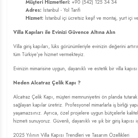
Müşteri Hizmetleri:
+90 (542) 125 34 34
Adres:
İstanbul - Yol Tarifi
Hizmet:
İstanbul içi ücretsiz keşif ve montaj, yurt içi v
Villa Kapıları ile Evinizi Güvence Altına Alın
Villa giriş kapıları, lüks görünümleriyle evinizin değerini ar
tüm Türkiye’ye hizmet vermekteyiz.
Evinizin mimarisine uygun, dayanıklı ve estetik bir villa kapısı
Neden Alcatraz Çelik Kapı ?
Alcatraz Çelik Kapı, müşteri memnuniyetini ön planda tutarak 
sağlayan kapılar üretiriz. Profesyonel mimarlarla iş birliği 
yaşamazsınız. Ayrıca, özel projelere uygun bütçelerle kalitel
hizmeti sunuyoruz. Güvenli, dayanıklı ve şık bir giriş kapısı i
2025 Yılının Villa Kapısı Trendleri ve Tasarım Özellikleri