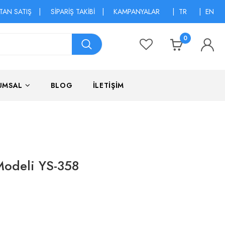
TAN SATIŞ
|
SİPARİŞ TAKİBİ
|
KAMPANYALAR
|
TR
|
EN
0
UMSAL
BLOG
İLETİŞİM
 Modeli YS-358