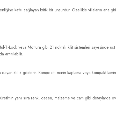
liğine katkı sağlayan kritik bir unsurdur. Özellikle villaların ana gi
Mul-T-Lock veya Mottura gibi 21 noktalı kilit sistemleri sayesinde üst
 artırılabilir.
n dayanıklılık gösterir. Kompozit, marin kaplama veya kompakt lami
zel üretimin yanı sıra renk, desen, malzeme ve cam gibi detaylarda evi