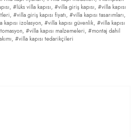
apısı
,
#lüks villa kapısı
,
#villa giriş kapısı
,
#villa kapısı
tleri
,
#villa giriş kapısı fiyatı
,
#villa kapısı tasarımları
,
la kapısı izolasyon
,
#villa kapısı güvenlik
,
#villa kapısı
 otomasyon
,
#villa kapısı malzemeleri
,
#montaj dahil
bakımı
,
#villa kapısı tedarikçileri