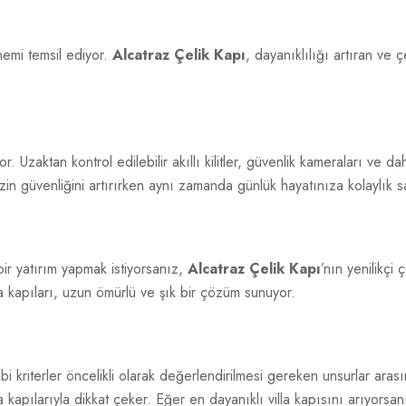
nemi temsil ediyor.
Alcatraz Çelik Kapı
, dayanıklılığı artıran ve ç
yor. Uzaktan kontrol edilebilir akıllı kilitler, güvenlik kameraları ve d
izin güvenliğini artırırken aynı zamanda günlük hayatınıza kolaylık s
ir yatırım yapmak istiyorsanız,
Alcatraz Çelik Kapı
’nın yenilikçi
lla kapıları, uzun ömürlü ve şık bir çözüm sunuyor.
bi kriterler öncelikli olarak değerlendirilmesi gereken unsurlar ara
 kapılarıyla dikkat çeker. Eğer en dayanıklı villa kapısını arıyorsa