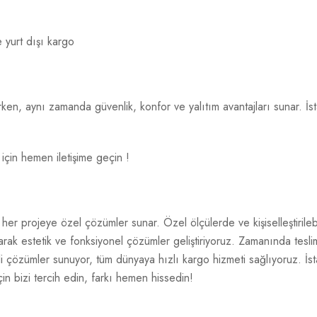
e yurt dışı kargo
tırırken, aynı zamanda güvenlik, konfor ve yalıtım avantajları sunar.
 için hemen iletişime geçin !
her projeye özel çözümler sunar. Özel ölçülerde ve kişiselleştirileb
yaparak estetik ve fonksiyonel çözümler geliştiriyoruz. Zamanında tes
i çözümler sunuyor, tüm dünyaya hızlı kargo hizmeti sağlıyoruz. İstan
çin bizi tercih edin, farkı hemen hissedin!