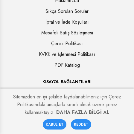
Hakkımızda
Sıkça Sorulan Sorular
İptal ve İade Koşulları
Mesafeli Satış Sözleşmesi
Çerez Politikası
KVKK ve İşlenmesi Politikası
PDF Katalog
KISAYOL BAĞLANTILARI
REHBER
Sitemizden en iyi şekilde faydalanabilmeniz için Çerez
KAMPANYALAR
Politikasındaki amaçlarla sınırlı olmak üzere çerez
kullanmaktayız.
DAHA FAZLA BİLGİ AL
BLOG
0
İLETİŞİM
KABUL ET
REDDET
Anasayfa
Sepetim
Favoriler
Hesabım