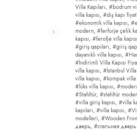
Villa Kapıları
,
#bodrum vil
villa kapısı
,
#dış kapı fiyat
#ekonomik villa kapısı
,
#e
modern
,
#ferforje çelik k
kapısı
,
#ferofje villa kapıs
#giriş qapıları
,
#giriş qap
dayanıklı villa kapısı
,
#Hau
#İndirimli Villa Kapısı Fiya
villa kapısı
,
#İstanbul Vill
villa kapısı
,
#kompak villa 
#lüks villa kapısı
,
#modern 
#Stahltür
,
#stahltür mode
#villa giriş kapısı
,
#villa k
kapıları
,
#villa kapısı
,
#Vi
modelleri
,
#Wooden Fron
дверь
,
#стальная дверь 