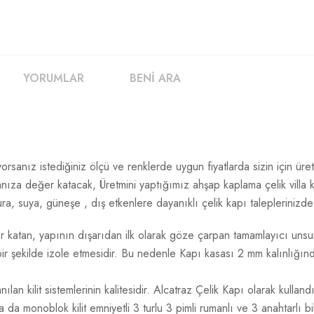
YORUMLAR
BENİ ARA
rıyorsanız istediğiniz ölçü ve renklerde uygun fiyatlarda sizin için 
nıza değer katacak, Üretmini yaptığımız ahşap kaplama çelik villa ka
a, suya, güneşe , dış etkenlere dayanıklı çelik kapı taleplerinizde 
katan, yapının dışarıdan ilk olarak göze çarpan tamamlayıcı unsur
ir şekilde izole etmesidir. Bu nedenle Kapı kasası 2 mm kalınlığında
n kilit sistemlerinin kalitesidir. Alcatraz Çelik Kapı olarak kullandığı
da monoblok kilit emniyetli 3 turlu 3 pimli rumanlı ve 3 anahtarlı bi