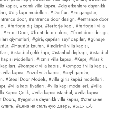
la kapısı
,
#camlı villa kapısı
,
#dış etkenlere dayanıklı
ları
,
#dış kapı modelleri
,
#Dorftür
,
#Eingangstür
,
ntrance door
,
#entrance door design
,
#entrance door
apı
,
#ferforje dış kapı
,
#ferforje kapı
,
#ferforjeli villa
ı
,
#Front Door
,
#front door colors
,
#front door design
,
ıları qiymetleri
,
#giriş qapıları seyf qapilar
,
#güneşe
stür
,
#Haustür kaufen
,
#indirimli villa kapısı
,
tları
,
#istanbul çelik kapı
,
#istanbul dış kapı
,
#istanbul
a Kapısı Modelleri
,
#izmir villa kapısı
,
#Kapı
,
#klasik
kapıları
,
#kompakt villa kapısı
,
#kompozit villa kapısı
,
villa kapısı
,
#özel villa kapısı
,
#seyf qapilar
,
rn
,
#Steel Door Models
,
#villa giris kapisi modelleri
,
apı
,
#villa kapı fiyatları
,
#villa kapı modelleri
,
#villa
lla Kapısı Çelik
,
#villa kapısı istanbul
,
#villa kapısı
t Doors
,
#yağmura dayanıklı villa kapısı
,
#стальная
купить
,
#цена на стальную дверь
,
#باب حديد