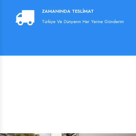
ZAMANINDA TESLIMAT
Türkiye Ve Dünyanın Her Yerine Gönderim