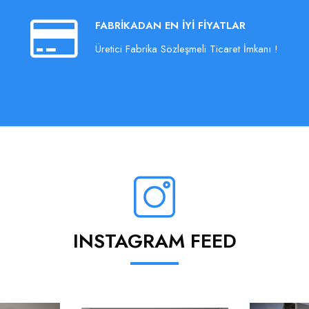
FABRIKADAN EN İYI FIYATLAR
Üretici Fabrika Sözleşmeli Ticaret İmkanı !
INSTAGRAM FEED