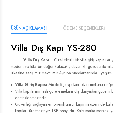
ÜRÜN AÇIKLAMASI
ÖDEME SEÇENEKLERİ
Villa Dış Kapı YS-280
Villa Dış Kapı
: Özel ölçülü bir villa giriş kapısı a
modern ve lüks bir değer katacak , dayanıklı gövdesi ile villa
ülkesine satışımız mevcuttur.Avrupa standartlarında , yağumur
Villa Giriş Kapısı Modeli ,
uygulandıkları mekana değer 
Villa kapılarının asli görevi mekanı dış dünyadan güvenli b
desteklenmektedir..
Güvenliği sağlayan en önemli unsur kapının üzerinde kullanıla
kapıları üretmekteyiz.TSE onaylıdır. Kale marka merkezi ya 