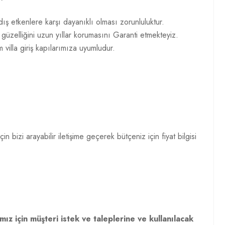
ş etkenlere karşı dayanıklı olması zorunluluktur.
zelliğini uzun yıllar korumasını Garanti etmekteyiz.
tüm villa giriş kapılarımıza uyumludur.
 bizi arayabilir iletişime geçerek bütçeniz için fiyat bilgisi
ız için müşteri istek ve taleplerine ve kullanılacak