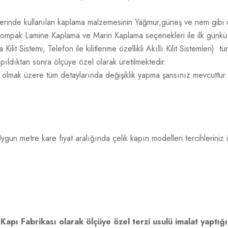
zerinde kullanılan kaplama malzemesinin Yağmur,güneş ve nem gibi dı
ompak Lamine Kaplama ve Marin Kaplama seçenekleri ile ilk günkü gü
ma Kilit Sistemi, Telefon ile kilitlenme özellikli Akıllı Kilit Sistemleri) 
yapıldıktan sonra ölçüye özel olarak üretilmektedir.
 olmak üzere tüm detaylarında değişiklik yapma şansınız mevcuttur.
un metre kare fiyat aralığında çelik kapın modelleri tercihleriniz için
Kapı Fabrikası olarak ölçüye özel terzi usulü imalat yaptığım