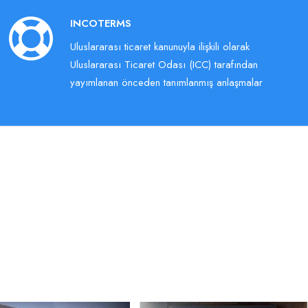
INCOTERMS
Uluslararası ticaret kanunuyla ilişkili olarak
Uluslararası Ticaret Odası (ICC) tarafından
yayımlanan önceden tanımlanmış anlaşmalar