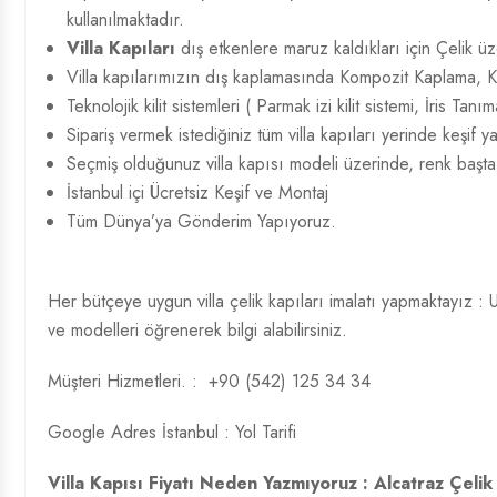
kullanılmaktadır.
Villa Kapıları
dış etkenlere maruz kaldıkları için Çelik ü
Villa kapılarımızın dış kaplamasında Kompozit Kaplama, K
Teknolojik kilit sistemleri ( Parmak izi kilit sistemi, İris Tanı
Sipariş vermek istediğiniz tüm villa kapıları yerinde keşif 
Seçmiş olduğunuz villa kapısı modeli üzerinde, renk başta
İstanbul içi Ücretsiz Keşif ve Montaj
Tüm Dünya’ya Gönderim Yapıyoruz.
Her bütçeye uygun villa çelik kapıları imalatı yapmaktayız : Uyg
ve modelleri öğrenerek bilgi alabilirsiniz.
Müşteri Hizmetleri. :
+90 (542) 125 34 34
Google Adres İstanbul :
Yol Tarifi
Villa Kapısı Fiyatı Neden Yazmıyoruz : Alcatraz Çelik 