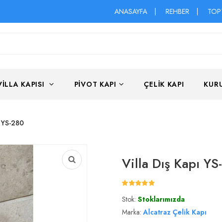
ANASAYFA
|
REHBER
|
TOP
VILLA KAPISI
PIVOT KAPI
ÇELIK KAPI
KUR
ı YS-280
Villa Dış Kapı YS
Stok:
Stoklarımızda
Marka:
Alcatraz Çelik Kapı