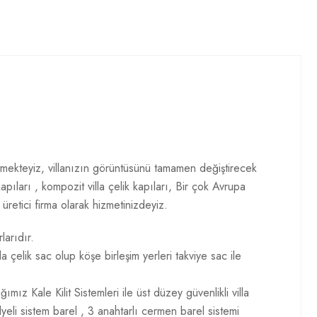
üretmekteyiz, villanızın görüntüsünü tamamen değiştirecek
pıları , kompozit villa çelik kapıları, Bir çok Avrupa
üretici firma olarak hizmetinizdeyiz.
larıdır.
 çelik sac olup köşe birleşim yerleri takviye sac ile
mız Kale Kilit Sistemleri ile üst düzey güvenlikli villa
lyeli sistem barel , 3 anahtarlı cermen barel sistemi