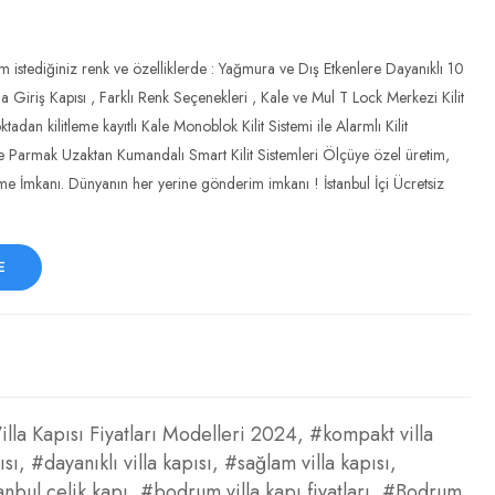
m istediğiniz renk ve özelliklerde : Yağmura ve Dış Etkenlere Dayanıklı 10
la Giriş Kapısı , Farklı Renk Seçenekleri , Kale ve Mul T Lock Merkezi Kilit
ktadan kilitleme kayıtlı Kale Monoblok Kilit Sistemi ile Alarmlı Kilit
li ve Parmak Uzaktan Kumandalı Smart Kilit Sistemleri Ölçüye özel üretim,
e İmkanı. Dünyanın her yerine gönderim imkanı ! İstanbul İçi Ücretsiz
E
illa Kapısı Fiyatları Modelleri 2024
,
#kompakt villa
ısı
,
#dayanıklı villa kapısı
,
#sağlam villa kapısı
,
anbul çelik kapı
,
#bodrum villa kapı fiyatları
,
#Bodrum