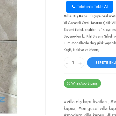
📞 Telefonla Teklif Al
Villa Dış Kapı
: Ölçüye özel üreti
Yıl Garantili Özel Tasarım Çelik Vil
Sistemi ile tek anahtar ile 14 ayrı no
Seçenekleri İzi Kilit Sistemi Şifre
Tüm Modellerde değişiklik yapabilm
Keşif, Nakliye ve Montaj
-
+
SEPETE EKL
WhatsApp Sipariş
#villa dış kapı fiyatları
,
#V
kapısı
,
#en güzel villa kap
#modern villa kapısı
,
#ist