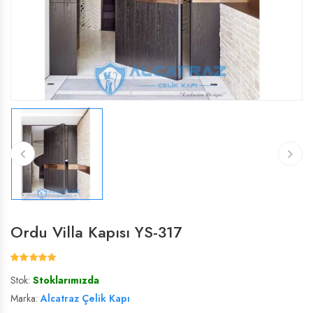
ÇELIK VILLA KAPISI
ÇELIK VILLA KAPISI
VILLA KAPISI
VILLA KAPISI
Ordu Villa Kapısı YS-317
Stok:
Stoklarımızda
Marka:
Alcatraz Çelik Kapı