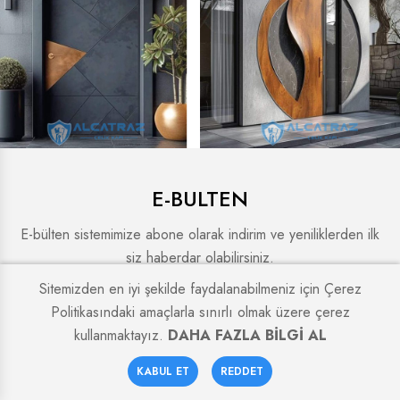
E-BULTEN
E-bülten sistemimize abone olarak indirim ve yeniliklerden ilk
siz haberdar olabilirsiniz.
Sitemizden en iyi şekilde faydalanabilmeniz için Çerez
ABONE OL
Politikasındaki amaçlarla sınırlı olmak üzere çerez
kullanmaktayız.
DAHA FAZLA BİLGİ AL
SAYFALAR
0
Hakkımızda
KABUL ET
REDDET
Anasayfa
Sepetim
Favoriler
Hesabım