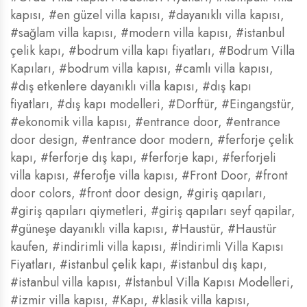
kapısı
,
#en güzel villa kapısı
,
#dayanıklı villa kapısı
,
#sağlam villa kapısı
,
#modern villa kapısı
,
#istanbul
çelik kapı
,
#bodrum villa kapı fiyatları
,
#Bodrum Villa
Kapıları
,
#bodrum villa kapısı
,
#camlı villa kapısı
,
#dış etkenlere dayanıklı villa kapısı
,
#dış kapı
fiyatları
,
#dış kapı modelleri
,
#Dorftür
,
#Eingangstür
,
#ekonomik villa kapısı
,
#entrance door
,
#entrance
door design
,
#entrance door modern
,
#ferforje çelik
kapı
,
#ferforje dış kapı
,
#ferforje kapı
,
#ferforjeli
villa kapısı
,
#ferofje villa kapısı
,
#Front Door
,
#front
door colors
,
#front door design
,
#giriş qapıları
,
#giriş qapıları qiymetleri
,
#giriş qapıları seyf qapilar
,
#güneşe dayanıklı villa kapısı
,
#Haustür
,
#Haustür
kaufen
,
#indirimli villa kapısı
,
#İndirimli Villa Kapısı
Fiyatları
,
#istanbul çelik kapı
,
#istanbul dış kapı
,
#istanbul villa kapısı
,
#İstanbul Villa Kapısı Modelleri
,
#izmir villa kapısı
,
#Kapı
,
#klasik villa kapısı
,