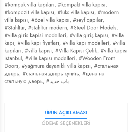
#kompak villa kapıları
,
#kompakt villa kapısı
,
#kompozit villa kapısı
,
#lüks villa kapısı
,
#modern
villa kapısı
,
#özel villa kapısı
,
#seyf qapilar
,
#Stahltür
,
#stahltür modern
,
#Steel Door Models
,
#villa giris kapisi modelleri
,
#villa giriş kapısı
,
#villa
kapı
,
#villa kapı fiyatları
,
#villa kapı modelleri
,
#villa
kapıları
,
#villa kapısı
,
#Villa Kapısı Çelik
,
#villa kapısı
istanbul
,
#villa kapısı modelleri
,
#Wooden Front
Doors
,
#yağmura dayanıklı villa kapısı
,
#стальная
дверь
,
#стальная дверь купить
,
#цена на
стальную дверь
,
#باب حديد
ÜRÜN AÇIKLAMASI
ÖDEME SEÇENEKLERİ