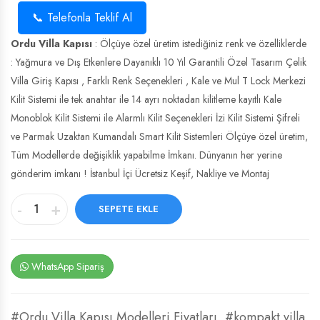
📞 Telefonla Teklif Al
Ordu Villa Kapısı
: Ölçüye özel üretim istediğiniz renk ve özelliklerde
: Yağmura ve Dış Etkenlere Dayanıklı 10 Yıl Garantili Özel Tasarım Çelik
Villa Giriş Kapısı , Farklı Renk Seçenekleri , Kale ve Mul T Lock Merkezi
Kilit Sistemi ile tek anahtar ile 14 ayrı noktadan kilitleme kayıtlı Kale
Monoblok Kilit Sistemi ile Alarmlı Kilit Seçenekleri İzi Kilit Sistemi Şifreli
ve Parmak Uzaktan Kumandalı Smart Kilit Sistemleri Ölçüye özel üretim,
Tüm Modellerde değişiklik yapabilme İmkanı. Dünyanın her yerine
gönderim imkanı ! İstanbul İçi Ücretsiz Keşif, Nakliye ve Montaj
-
+
SEPETE EKLE
WhatsApp Sipariş
#Ordu Villa Kapısı Modelleri Fiyatları
,
#kompakt villa