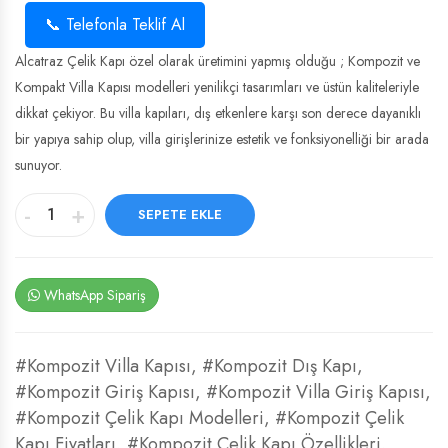
📞 Telefonla Teklif Al
Alcatraz Çelik Kapı özel olarak üretimini yapmış olduğu ; Kompozit ve
Kompakt Villa Kapısı modelleri yenilikçi tasarımları ve üstün kaliteleriyle
dikkat çekiyor. Bu villa kapıları, dış etkenlere karşı son derece dayanıklı
bir yapıya sahip olup, villa girişlerinize estetik ve fonksiyonelliği bir arada
sunuyor.
-
+
SEPETE EKLE
WhatsApp Sipariş
#Kompozit Villa Kapısı
,
#Kompozit Dış Kapı
,
#Kompozit Giriş Kapısı
,
#Kompozit Villa Giriş Kapısı
,
#Kompozit Çelik Kapı Modelleri
,
#Kompozit Çelik
Kapı Fiyatları
,
#Kompozit Çelik Kapı Özellikleri
,