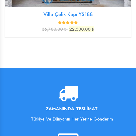
Villa Çelik Kapı YS188
36,700.00 ₺
22,500.00 ₺
ZAMANINDA TESLIMAT
Türkiye Ve Dünyanın Her Yerine Gönderim