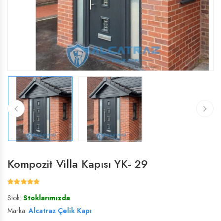
ÇELIK VILLA KAPISI
ÇELIK VILLA KAPISI
VILLA KAPISI
VILLA KAPISI
Kompozit Villa Kapısı YK- 29
Stok:
Stoklarımızda
Marka:
Alcatraz Çelik Kapı