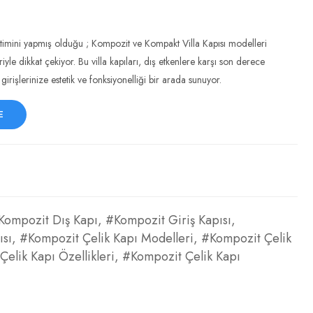
etimini yapmış olduğu ; Kompozit ve Kompakt Villa Kapısı modelleri
eriyle dikkat çekiyor. Bu villa kapıları, dış etkenlere karşı son derece
 girişlerinize estetik ve fonksiyonelliği bir arada sunuyor.
E
Kompozit Dış Kapı
,
#Kompozit Giriş Kapısı
,
ısı
,
#Kompozit Çelik Kapı Modelleri
,
#Kompozit Çelik
elik Kapı Özellikleri
,
#Kompozit Çelik Kapı