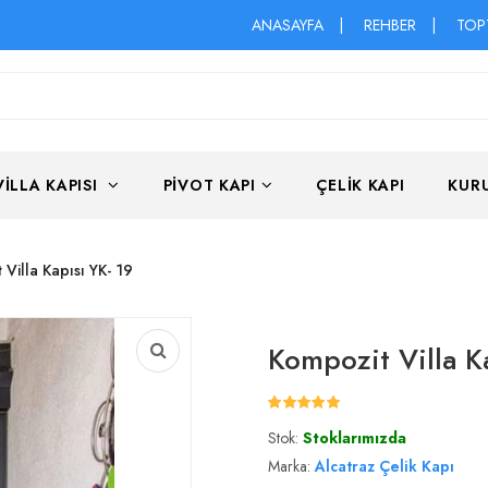
ANASAYFA
|
REHBER
|
TOP
VILLA KAPISI
PIVOT KAPI
ÇELIK KAPI
KUR
Villa Kapısı YK- 19
Kompozit Villa Ka
Stok:
Stoklarımızda
Marka:
Alcatraz Çelik Kapı