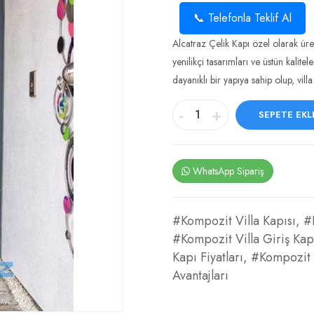
📞 Telefonla Teklif Al
Alcatraz Çelik Kapı özel olarak ür
yenilikçi tasarımları ve üstün kalitel
dayanıklı bir yapıya sahip olup, villa
-
+
SEPETE EKL
WhatsApp Sipariş
#Kompozit Villa Kapısı
,
#
#Kompozit Villa Giriş Kap
Kapı Fiyatları
,
#Kompozit Ç
Avantajları