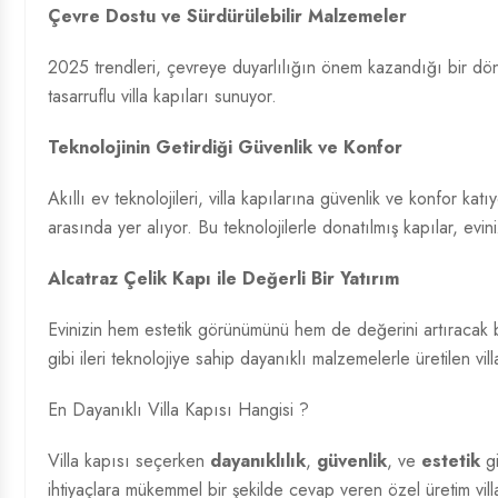
Çevre Dostu ve Sürdürülebilir Malzemeler
2025 trendleri, çevreye duyarlılığın önem kazandığı bir dö
tasarruflu villa kapıları sunuyor.
Teknolojinin Getirdiği Güvenlik ve Konfor
Akıllı ev teknolojileri, villa kapılarına güvenlik ve konfor katı
arasında yer alıyor. Bu teknolojilerle donatılmış kapılar, evin
Alcatraz Çelik Kapı ile Değerli Bir Yatırım
Evinizin hem estetik görünümünü hem de değerini artıracak b
gibi ileri teknolojiye sahip dayanıklı malzemelerle üretilen vi
En Dayanıklı Villa Kapısı Hangisi ?
Villa kapısı seçerken
dayanıklılık
,
güvenlik
, ve
estetik
gi
ihtiyaçlara mükemmel bir şekilde cevap veren özel üretim villa