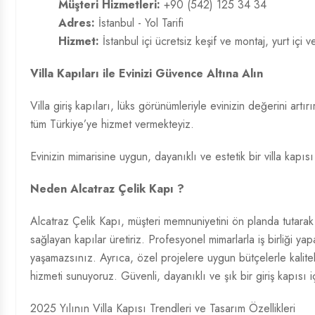
Müşteri Hizmetleri:
+90 (542) 125 34 34
Adres:
İstanbul - Yol Tarifi
Hizmet:
İstanbul içi ücretsiz keşif ve montaj, yurt içi v
Villa Kapıları ile Evinizi Güvence Altına Alın
Villa giriş kapıları, lüks görünümleriyle evinizin değerini ar
tüm Türkiye’ye hizmet vermekteyiz.
Evinizin mimarisine uygun, dayanıklı ve estetik bir villa kapısı
Neden Alcatraz Çelik Kapı ?
Alcatraz Çelik Kapı, müşteri memnuniyetini ön planda tutarak 
sağlayan kapılar üretiriz. Profesyonel mimarlarla iş birliği 
yaşamazsınız. Ayrıca, özel projelere uygun bütçelerle kalitel
hizmeti sunuyoruz. Güvenli, dayanıklı ve şık bir giriş kapısı i
2025 Yılının Villa Kapısı Trendleri ve Tasarım Özellikleri