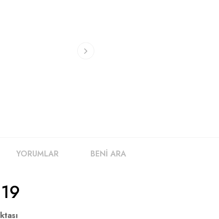
YORUMLAR
BENİ ARA
 19
ktası