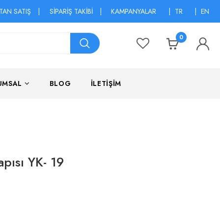
TAN SATIŞ
|
SİPARİŞ TAKİBİ
|
KAMPANYALAR
|
TR
|
EN
0
UMSAL
BLOG
İLETİŞİM
pısı YK- 19