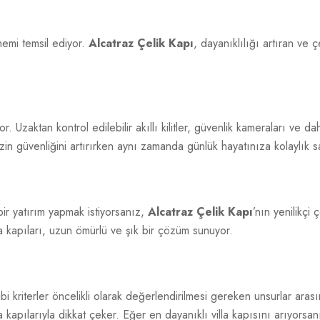
nemi temsil ediyor.
Alcatraz Çelik Kapı
, dayanıklılığı artıran ve ç
yor. Uzaktan kontrol edilebilir akıllı kilitler, güvenlik kameraları ve d
izin güvenliğini artırırken aynı zamanda günlük hayatınıza kolaylık s
ir yatırım yapmak istiyorsanız,
Alcatraz Çelik Kapı
’nın yenilikçi
lla kapıları, uzun ömürlü ve şık bir çözüm sunuyor.
bi kriterler öncelikli olarak değerlendirilmesi gereken unsurlar ara
 kapılarıyla dikkat çeker. Eğer en dayanıklı villa kapısını arıyorsa