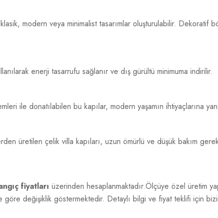
asik, modern veya minimalist tasarımlar oluşturulabilir. Dekoratif b
nılarak enerji tasarrufu sağlanır ve dış gürültü minimuma indirilir.
ri ile donatılabilen bu kapılar, modern yaşamın ihtiyaçlarına yanıt
en üretilen çelik villa kapıları, uzun ömürlü ve düşük bakım gerekt
ngıç fiyatları
üzerinden hesaplanmaktadır.Ölçüye özel üretim yapı
göre değişiklik göstermektedir. Detaylı bilgi ve fiyat teklifi için bizi