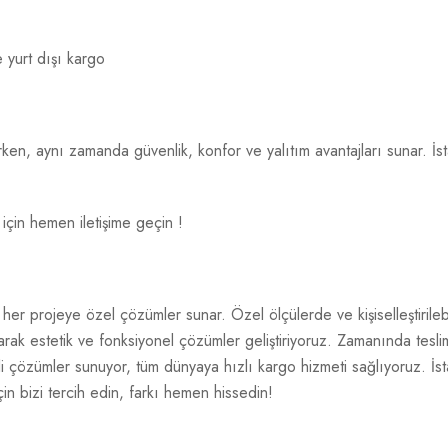
e yurt dışı kargo
tırırken, aynı zamanda güvenlik, konfor ve yalıtım avantajları sunar.
 için hemen iletişime geçin !
her projeye özel çözümler sunar. Özel ölçülerde ve kişiselleştirileb
yaparak estetik ve fonksiyonel çözümler geliştiriyoruz. Zamanında tes
i çözümler sunuyor, tüm dünyaya hızlı kargo hizmeti sağlıyoruz. İstan
çin bizi tercih edin, farkı hemen hissedin!