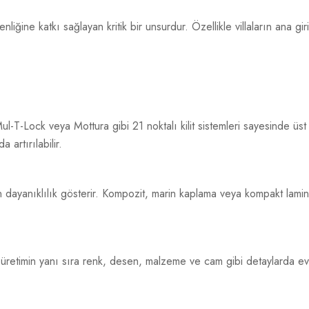
liğine katkı sağlayan kritik bir unsurdur. Özellikle villaların ana gi
Mul-T-Lock veya Mottura gibi 21 noktalı kilit sistemleri sayesinde üst
 artırılabilir.
n dayanıklılık gösterir. Kompozit, marin kaplama veya kompakt lami
zel üretimin yanı sıra renk, desen, malzeme ve cam gibi detaylarda evi