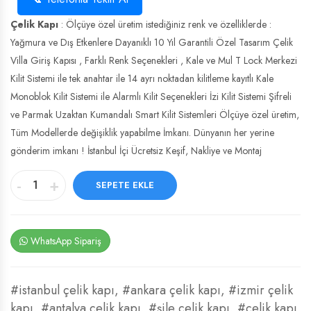
Çelik Kapı
: Ölçüye özel üretim istediğiniz renk ve özelliklerde :
Yağmura ve Dış Etkenlere Dayanıklı 10 Yıl Garantili Özel Tasarım Çelik
Villa Giriş Kapısı , Farklı Renk Seçenekleri , Kale ve Mul T Lock Merkezi
Kilit Sistemi ile tek anahtar ile 14 ayrı noktadan kilitleme kayıtlı Kale
Monoblok Kilit Sistemi ile Alarmlı Kilit Seçenekleri İzi Kilit Sistemi Şifreli
ve Parmak Uzaktan Kumandalı Smart Kilit Sistemleri Ölçüye özel üretim,
Tüm Modellerde değişiklik yapabilme İmkanı. Dünyanın her yerine
gönderim imkanı ! İstanbul İçi Ücretsiz Keşif, Nakliye ve Montaj
-
+
SEPETE EKLE
WhatsApp Sipariş
#istanbul çelik kapı
,
#ankara çelik kapı
,
#izmir çelik
kapı
,
#antalya çelik kapı
,
#şile çelik kapı
,
#çelik kapı