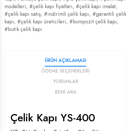
modelleri
,
#çelik kapı fiyatları
,
#çelik kapı imalat
,
#çelik kapı satış
,
#indirimli çelik kapı
,
#garantili çelik
kapı
,
#çelik kapı üreticileri
,
#kompozit çelik kapı
,
#butik çelik kapı
ÜRÜN AÇIKLAMASI
ÖDEME SEÇENEKLERİ
YORUMLAR
BENİ ARA
Çelik Kapı YS-400