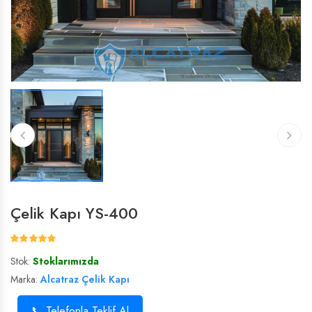
ÇELIK VILLA KAPISI
ÇELIK VILLA KAPISI
VILLA KAPISI
VILLA KAPISI
Çelik Kapı YS-400
Stok:
Stoklarımızda
Marka:
Alcatraz Çelik Kapı
📞 Telefonla Teklif Al