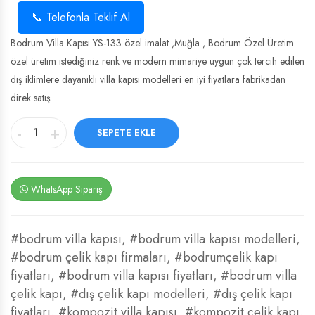
📞 Telefonla Teklif Al
Bodrum Villa Kapısı YS-133 özel imalat ,Muğla , Bodrum Özel Üretim
özel üretim istediğiniz renk ve modern mimariye uygun çok tercih edilen
dış iklimlere dayanıklı villa kapısı modelleri en iyi fiyatlara fabrikadan
direk satış
-
+
SEPETE EKLE
WhatsApp Sipariş
#bodrum villa kapısı
,
#bodrum villa kapısı modelleri
,
#bodrum çelik kapı firmaları
,
#bodrumçelik kapı
fiyatları
,
#bodrum villa kapısı fiyatları
,
#bodrum villa
çelik kapı
,
#dış çelik kapı modelleri
,
#dış çelik kapı
fiyatları
,
#kompozit villa kapısı
,
#kompozit çelik kapı
,