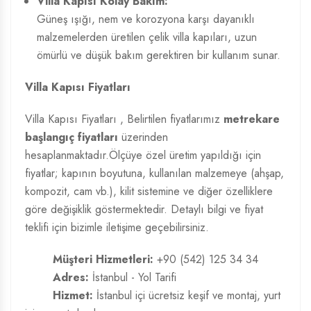
Villa Kapısı Kolay Bakım:
Güneş ışığı, nem ve korozyona karşı dayanıklı
malzemelerden üretilen çelik villa kapıları, uzun
ömürlü ve düşük bakım gerektiren bir kullanım sunar.
Villa Kapısı Fiyatları
Villa Kapısı Fiyatları
, Belirtilen fiyatlarımız
metrekare
başlangıç fiyatları
üzerinden
hesaplanmaktadır.Ölçüye özel üretim yapıldığı için
fiyatlar; kapının boyutuna, kullanılan malzemeye (ahşap,
kompozit, cam vb.), kilit sistemine ve diğer özelliklere
göre değişiklik göstermektedir. Detaylı bilgi ve fiyat
teklifi için bizimle iletişime geçebilirsiniz.
Müşteri Hizmetleri:
+90 (542) 125 34 34
Adres:
İstanbul - Yol Tarifi
Hizmet:
İstanbul içi ücretsiz keşif ve montaj, yurt