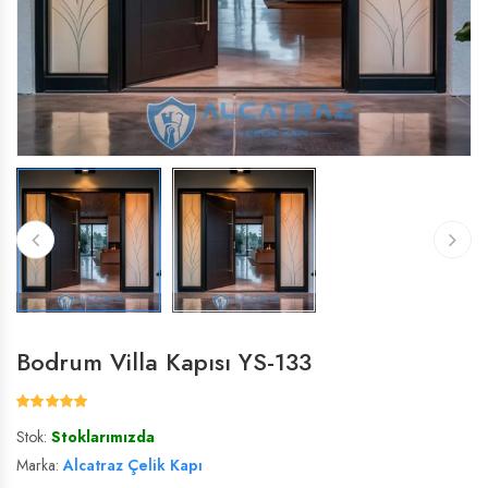
ÇELIK VILLA KAPISI
ÇELIK VILLA KAPISI
VILLA KAPISI
VILLA KAPISI
Bodrum Villa Kapısı YS-133
Stok:
Stoklarımızda
Marka:
Alcatraz Çelik Kapı