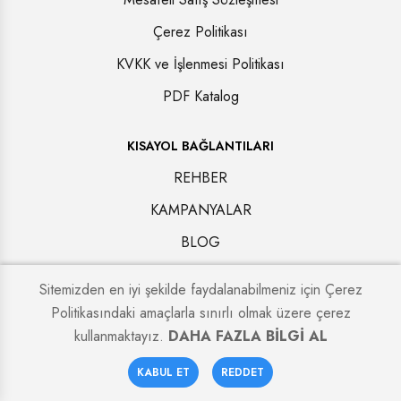
Çerez Politikası
KVKK ve İşlenmesi Politikası
PDF Katalog
KISAYOL BAĞLANTILARI
REHBER
KAMPANYALAR
BLOG
İLETİŞİM
Sitemizden en iyi şekilde faydalanabilmeniz için Çerez
Politikasındaki amaçlarla sınırlı olmak üzere çerez
kullanmaktayız.
DAHA FAZLA BİLGİ AL
0
KABUL ET
REDDET
Copyright © 2024. All rights reserved.
Alcatraz Çelik Kapı
Anasayfa
Sepetim
Favoriler
Hesabım