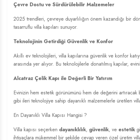
Çevre Dostu ve Sürdürülebilir Malzemeler
2025 trendleri, çevreye duyarlılığın önem kazandığı bir dö
tasarruflu villa kapıları sunuyor.
Teknolojinin Getirdiği Güvenlik ve Konfor
Akıllı ev teknolojileri, villa kapılarına güvenlik ve konfor katı
arasında yer alıyor. Bu teknolojilerle donatılmış kapılar, evin
Alcatraz Çelik Kapı ile Değerli Bir Yatırım
Evinizin hem estetik görünümünü hem de değerini artıracak b
gibi ileri teknolojiye sahip dayanıklı malzemelerle üretilen vi
En Dayanıklı Villa Kapısı Hangisi ?
Villa kapısı seçerken
dayanıklılık
,
güvenlik
, ve
estetik
gi
ihtiyaçlara mükemmel bir şekilde cevap veren özel üretim villa