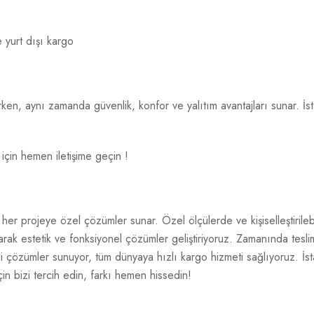
e yurt dışı kargo
tırırken, aynı zamanda güvenlik, konfor ve yalıtım avantajları sunar.
 için hemen iletişime geçin !
her projeye özel çözümler sunar. Özel ölçülerde ve kişiselleştirileb
yaparak estetik ve fonksiyonel çözümler geliştiriyoruz. Zamanında tes
i çözümler sunuyor, tüm dünyaya hızlı kargo hizmeti sağlıyoruz. İstan
çin bizi tercih edin, farkı hemen hissedin!