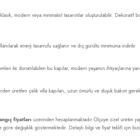
asik, modern veya minimalist tasarımlar oluşturulabilir. Dekoratif b
nılarak enerji tasarrufu sağlanır ve dış gürültü minimuma indirilir.
ri ile donatılabilen bu kapılar, modern yaşamın ihtiyaçlarına yanıt
en üretilen çelik villa kapıları, uzun ömürlü ve düşük bakım gerekt
ngıç fiyatları
üzerinden hesaplanmaktadır.Ölçüye özel üretim yapı
göre değişiklik göstermektedir. Detaylı bilgi ve fiyat teklifi için bizi