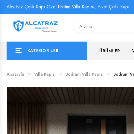
Alcatraz Çelik Kapı Özel Üretim Villa Kapısı, Pivot Çelik Kapı
İSTANBUL VILLA KAPISI
PIVOT ÇELIK KAPI
İSTANBUL VILLA KAPISI
PIVOT ÇELIK KAPI
HAKKIMIZDA
ANKARA VILLA KAPISI
ANKARA VILLA KAPISI
SIKÇA SORULAN SORULAR
KATEGORİLER
ÜRÜNLER
İZMIR VILLA KAPISI
İZMIR VILLA KAPISI
BODRUM VILLA KAPISI
BODRUM VILLA KAPISI
Anasayfa
Villa Kapısı
Bodrum Villa Kapısı
Bodrum Vil
ANTALYA VILLA KAPISI
ANTALYA VILLA KAPISI
VILLA GIRIŞ KAPISI
VILLA GIRIŞ KAPISI
KOMPOZIT VILLA KAPISI
KOMPOZIT VILLA KAPISI
VILLA ÇELIK KAPI
VILLA ÇELIK KAPI