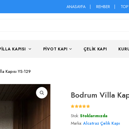
ANASAYFA
|
REHBER
|
TOP
VILLA KAPISI
PIVOT KAPI
ÇELIK KAPI
KUR
la Kapısı YS-129
Bodrum Villa Kap
Stok:
Stoklarımızda
Marka:
Alcatraz Çelik Kapı