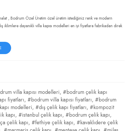
malat , Bodrum Özel Üretim özel üretim istediğiniz renk ve modern
 iklimlere dayanıklı villa kapısı modelleri en iyi fiyatlara fabrikadan direk
E
rum villa kapısı modelleri
,
#bodrum çelik kapı
ı fiyatları
,
#bodrum villa kapısı fiyatları
,
#bodrum
 kapı modelleri
,
#dış çelik kapı fiyatları
,
#kompozit
ik kapı
,
#istanbul çelik kapı
,
#bodrum çelik kapı
,
ça çelik kapı
,
#fethiye çelik kapı
,
#kavaklıdere çelik
ı
,
#marmaris çelik kapı
,
#menteşe çelik kapı
,
#milas