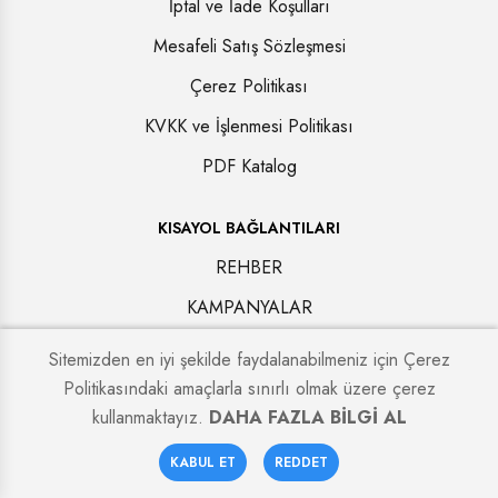
İptal ve İade Koşulları
Mesafeli Satış Sözleşmesi
Çerez Politikası
KVKK ve İşlenmesi Politikası
PDF Katalog
KISAYOL BAĞLANTILARI
REHBER
KAMPANYALAR
BLOG
Sitemizden en iyi şekilde faydalanabilmeniz için Çerez
İLETİŞİM
Politikasındaki amaçlarla sınırlı olmak üzere çerez
kullanmaktayız.
DAHA FAZLA BİLGİ AL
0
KABUL ET
REDDET
Anasayfa
Sepetim
Favoriler
Hesabım