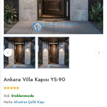
ÇELIK VILLA KAPISI
ÇELIK VILLA KAPISI
VILLA KAPISI
VILLA KAPISI
Ankara Villa Kapısı YS-90
Stok:
Stoklarımızda
Marka:
Alcatraz Çelik Kapı