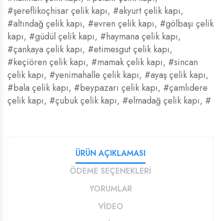
#şereflikoçhisar çelik kapı
,
#akyurt çelik kapı
,
#altındağ çelik kapı
,
#evren çelik kapı
,
#gölbaşı çelik
kapı
,
#güdül çelik kapı
,
#haymana çelik kapı
,
#çankaya çelik kapı
,
#etimesgut çelik kapı
,
#keçiören çelik kapı
,
#mamak çelik kapı
,
#sincan
çelik kapı
,
#yenimahalle çelik kapı
,
#ayaş çelik kapı
,
#bala çelik kapı
,
#beypazarı çelik kapı
,
#çamlıdere
çelik kapı
,
#çubuk çelik kapı
,
#elmadağ çelik kapı
,
#
ÜRÜN AÇIKLAMASI
ÖDEME SEÇENEKLERİ
YORUMLAR
VIDEO