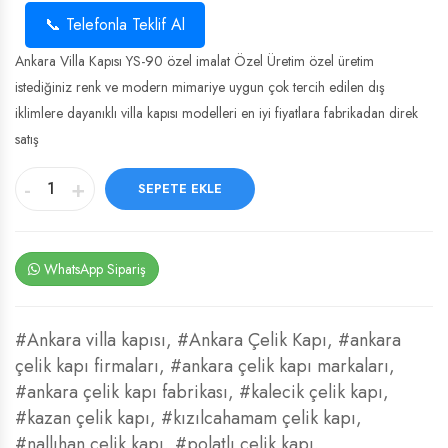
📞 Telefonla Teklif Al
Ankara Villa Kapısı YS-90 özel imalat Özel Üretim özel üretim
istediğiniz renk ve modern mimariye uygun çok tercih edilen dış
iklimlere dayanıklı villa kapısı modelleri en iyi fiyatlara fabrikadan direk
satış
-
+
SEPETE EKLE
WhatsApp Sipariş
#Ankara villa kapısı
,
#Ankara Çelik Kapı
,
#ankara
çelik kapı firmaları
,
#ankara çelik kapı markaları
,
#ankara çelik kapı fabrikası
,
#kalecik çelik kapı
,
#kazan çelik kapı
,
#kızılcahamam çelik kapı
,
#nallıhan çelik kapı
,
#polatlı çelik kapı
,