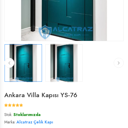
ÇELIK VILLA KAPISI
ÇELIK VILLA KAPISI
VILLA KAPISI
VILLA KAPISI
Ankara Villa Kapısı YS-76
Stok:
Stoklarımızda
Marka:
Alcatraz Çelik Kapı