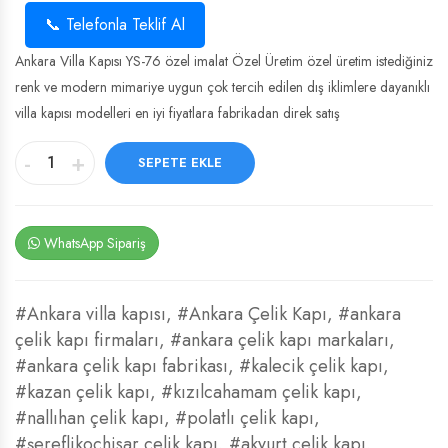
📞 Telefonla Teklif Al
Ankara Villa Kapısı YS-76 özel imalat Özel Üretim özel üretim istediğiniz
renk ve modern mimariye uygun çok tercih edilen dış iklimlere dayanıklı
villa kapısı modelleri en iyi fiyatlara fabrikadan direk satış
-
+
SEPETE EKLE
WhatsApp Sipariş
#Ankara villa kapısı
,
#Ankara Çelik Kapı
,
#ankara
çelik kapı firmaları
,
#ankara çelik kapı markaları
,
#ankara çelik kapı fabrikası
,
#kalecik çelik kapı
,
#kazan çelik kapı
,
#kızılcahamam çelik kapı
,
#nallıhan çelik kapı
,
#polatlı çelik kapı
,
#şereflikoçhisar çelik kapı
,
#akyurt çelik kapı
,