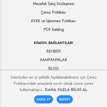
Mesafeli Satış Sözleşmesi
Çerez Politikası
KVKK ve İşlenmesi Politikası
PDF Katalog
KISAYOL BAĞLANTILARI
REHBER
KAMPANYALAR
BLOG
İLETİŞİM
Sitemizden en iyi şekilde faydalanabilmeniz için Çerez
Politikasındaki amaçlarla sınırlı olmak üzere çerez
kullanmaktayız.
DAHA FAZLA BİLGİ AL
0
KABUL ET
REDDET
Anasayfa
Sepetim
Favoriler
Hesabım
Copyright © 2024. All rights reserved.
Alcatraz Çelik Kapı