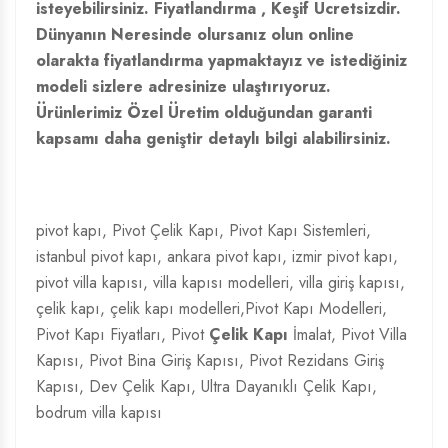
isteyebilirsiniz. Fiyatlandırma , Keşif Ücretsizdir.
Dünyanın Neresinde olursanız olun online
olarakta fiyatlandırma yapmaktayız ve istediğiniz
modeli sizlere adresinize ulaştırıyoruz.
Ürünlerimiz Özel Üretim olduğundan garanti
kapsamı daha geniştir detaylı bilgi alabilirsiniz.
pivot kapı
,
Pivot Çelik Kapı
, Pivot Kapı Sistemleri,
istanbul
pivot kapı
, ankara pivot kapı, izmir pivot kapı,
pivot villa kapısı,
villa kapısı
modelleri, villa giriş kapısı,
çelik kapı
, çelik kapı modelleri,Pivot Kapı Modelleri,
Pivot Kapı Fiyatları
, Pivot
Çelik Kapı
İmalat,
Pivot Villa
Kapısı
, Pivot Bina Giriş Kapısı, Pivot Rezidans Giriş
Kapısı, Dev Çelik Kapı, Ultra Dayanıklı Çelik Kapı,
bodrum villa kapısı