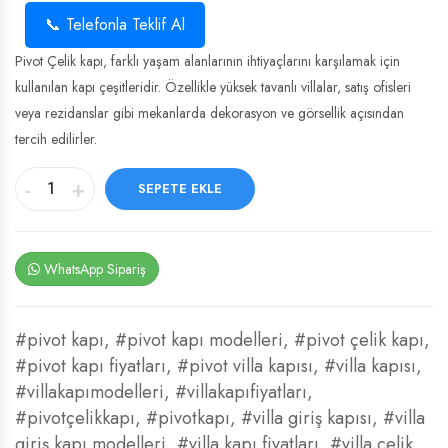
📞 Telefonla Teklif Al
Pivot Çelik kapı, farklı yaşam alanlarının ihtiyaçlarını karşılamak için
kullanılan kapı çeşitleridir. Özellikle yüksek tavanlı villalar, satış ofisleri
veya rezidanslar gibi mekanlarda dekorasyon ve görsellik açısından
tercih edilirler.
-
+
SEPETE EKLE
WhatsApp Sipariş
#pivot kapı
,
#pivot kapı modelleri
,
#pivot çelik kapı
,
#pivot kapı fiyatları
,
#pivot villa kapısı
,
#villa kapısı
,
#villakapımodelleri
,
#villakapıfiyatları
,
#pivotçelikkapı
,
#pivotkapı
,
#villa giriş kapısı
,
#villa
giriş kapı modelleri
,
#villa kapı fiyatları
,
#villa çelik