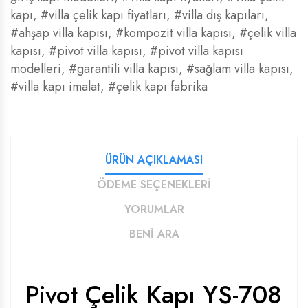
kapı
,
#villa çelik kapı fiyatları
,
#villa dış kapıları
,
#ahşap villa kapısı
,
#kompozit villa kapısı
,
#çelik villa
kapısı
,
#pivot villa kapısı
,
#pivot villa kapısı
modelleri
,
#garantili villa kapısı
,
#sağlam villa kapısı
,
#villa kapı imalat
,
#çelik kapı fabrika
ÜRÜN AÇIKLAMASI
ÖDEME SEÇENEKLERİ
YORUMLAR
BENİ ARA
Pivot Çelik Kapı YS-708