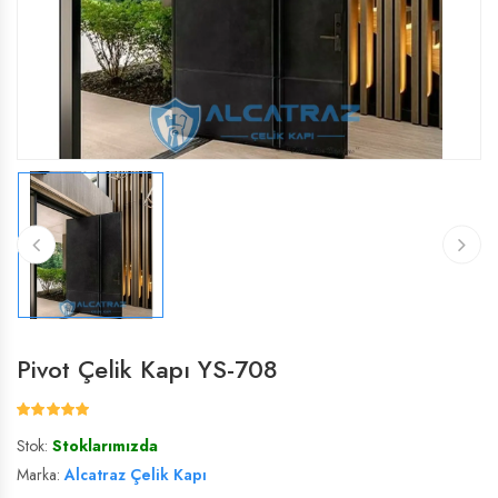
ÇELIK VILLA KAPISI
ÇELIK VILLA KAPISI
VILLA KAPISI
VILLA KAPISI
Pivot Çelik Kapı YS-708
Stok:
Stoklarımızda
Marka:
Alcatraz Çelik Kapı