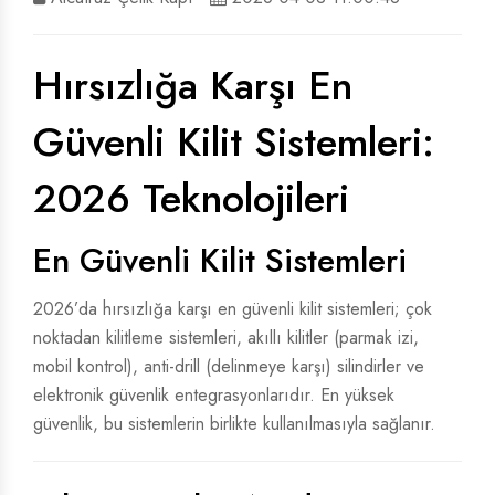
ÇELIK VILLA KAPISI
ÇELIK VILLA KAPISI
Hırsızlığa Karşı En
VILLA KAPISI
VILLA KAPISI
Güvenli Kilit Sistemleri:
2026 Teknolojileri
En Güvenli Kilit Sistemleri
2026’da hırsızlığa karşı en güvenli kilit sistemleri; çok
noktadan kilitleme sistemleri, akıllı kilitler (parmak izi,
mobil kontrol), anti-drill (delinmeye karşı) silindirler ve
elektronik güvenlik entegrasyonlarıdır. En yüksek
güvenlik, bu sistemlerin birlikte kullanılmasıyla sağlanır.