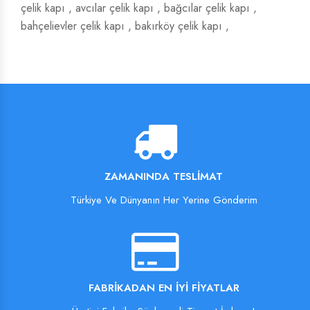
çelik kapı
,
avcılar çelik kapı
,
bağcılar çelik kapı
,
bahçelievler çelik kapı
,
bakırköy çelik kapı
,
ZAMANINDA TESLIMAT
Türkiye Ve Dünyanın Her Yerine Gönderim
FABRIKADAN EN İYI FIYATLAR