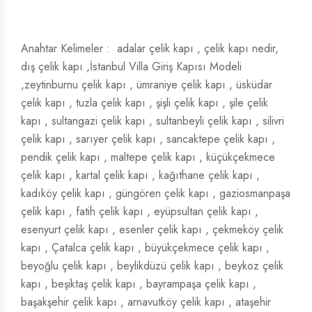
Anahtar Kelimeler :
adalar çelik kapı
, çelik kapı nedir,
dış çelik kapı ,İstanbul Villa Giriş Kapısı Modeli
,zeytinburnu çelik kapı , ümraniye çelik kapı , üsküdar
çelik kapı , tuzla çelik kapı , şişli çelik kapı , şile çelik
kapı , sultangazi çelik kapı , sultanbeyli çelik kapı , silivri
çelik kapı , sarıyer çelik kapı , sancaktepe çelik kapı ,
pendik çelik kapı , maltepe çelik kapı , küçükçekmece
çelik kapı , kartal çelik kapı , kağıthane çelik kapı ,
kadıköy çelik kapı , güngören çelik kapı , gaziosmanpaşa
çelik kapı , fatih çelik kapı , eyüpsultan çelik kapı ,
esenyurt çelik kapı
,
esenler çelik kapı
,
çekmeköy çelik
kapı
,
Çatalca çelik kapı
,
büyükçekmece çelik kapı
,
beyoğlu çelik kapı
,
beylikdüzü çelik kapı
,
beykoz çelik
kapı
,
beşiktaş çelik kapı
,
bayrampaşa çelik kapı
,
başakşehir çelik kapı
,
arnavutköy çelik kapı
,
ataşehir