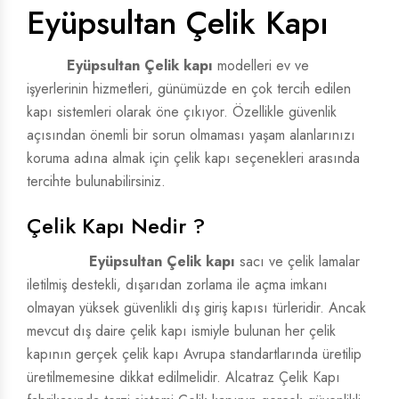
Eyüpsultan Çelik Kapı
ÇELIK VILLA KAPISI
ÇELIK VILLA KAPISI
Eyüpsultan Çelik kapı
modelleri ev ve
VILLA KAPISI
VILLA KAPISI
işyerlerinin hizmetleri, günümüzde en çok tercih edilen
kapı sistemleri olarak öne çıkıyor. Özellikle güvenlik
açısından önemli bir sorun olmaması yaşam alanlarınızı
koruma adına almak için çelik kapı seçenekleri arasında
tercihte bulunabilirsiniz.
Çelik Kapı Nedir ?
Eyüpsultan Çelik kapı
sacı ve çelik lamalar
iletilmiş destekli, dışarıdan zorlama ile açma imkanı
olmayan yüksek güvenlikli dış giriş kapısı türleridir. Ancak
mevcut dış daire çelik kapı ismiyle bulunan her çelik
kapının gerçek çelik kapı Avrupa standartlarında üretilip
üretilmemesine dikkat edilmelidir. Alcatraz Çelik Kapı