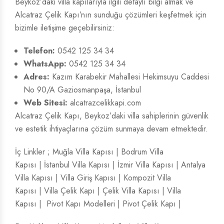
Beykoz’daki villa kapılarıyla ilgili detaylı bilgi almak ve
Alcatraz Çelik Kapı’nın sunduğu çözümleri keşfetmek için
bizimle iletişime geçebilirsiniz:
Telefon:
0542 125 34 34
WhatsApp:
0542 125 34 34
Adres:
Kazım Karabekir Mahallesi Hekimsuyu Caddesi
No 90/A Gaziosmanpaşa, İstanbul
Web Sitesi:
alcatrazcelikkapi.com
Alcatraz Çelik Kapı, Beykoz’daki villa sahiplerinin güvenlik
ve estetik ihtiyaçlarına çözüm sunmaya devam etmektedir.
İç Linkler ;
Muğla Villa Kapısı
|
Bodrum Villa
Kapısı
|
İstanbul Villa Kapısı
|
İzmir Villa Kapısı
|
Antalya
Villa Kapısı
|
Villa Giriş Kapısı
|
Kompozit Villa
Kapısı
|
Villa Çelik Kapı
|
Çelik Villa Kapısı
|
Villa
Kapısı
|
Pivot Kapı Modelleri
|
Pivot Çelik Kapı
|