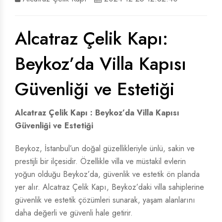
ÇELIK VILLA KAPISI
ÇELIK VILLA KAPISI
Alcatraz Çelik Kapı:
VILLA KAPISI
VILLA KAPISI
Beykoz’da Villa Kapısı
Güvenliği ve Estetiği
Alcatraz Çelik Kapı : Beykoz’da Villa Kapısı
Güvenliği ve Estetiği
Beykoz, İstanbul’un doğal güzellikleriyle ünlü, sakin ve
prestijli bir ilçesidir. Özellikle villa ve müstakil evlerin
yoğun olduğu Beykoz’da, güvenlik ve estetik ön planda
yer alır. Alcatraz Çelik Kapı, Beykoz’daki villa sahiplerine
güvenlik ve estetik çözümleri sunarak, yaşam alanlarını
daha değerli ve güvenli hale getirir.