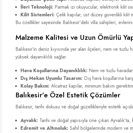
İleri Teknoloji:
Parmak izi okuyucular, elektronik kilit si
Kilit Sistemleri:
Çelik kapılar, üst düzey güvenlikli kilit 
Bu özellikler sayesinde Balıkesir’deki villa sahipleri, evlerin
Malzeme Kalitesi ve Uzun Ömürlü Ya
Balıkesir’in deniz kıyısında yer alan ilçeleri, nem ve tuzlu
yüksek dayanıklılık sağlar.
Hava Koşullarına Dayanıklılık:
Nem ve tuzlu havadan 
Dış Mekan Uyumlu Tasarım:
Dış hava koşullarına karş
Kolay Bakım:
Alcatraz kapılar, minimum bakım gerektirir v
Balıkesir’e Özel Estetik Çözümler
Balıkesir, tarihi dokusu ve doğal güzellikleriyle estetik açı
Ayvalık:
Tarihi ve doğal yapısıyla öne çıkan Ayvalık’ta, 
Edremit ve Altınoluk:
Sahil bölgelerinde modern ve min