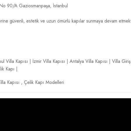
 No 90/A Gaziosmanpaşa, İstanbul
plerine güvenli, estetik ve uzun ömürlü kapılar sunmaya devam etmekt
bul Villa Kapısı
|
İzmir Villa Kapısı
|
Antalya Villa Kapısı
|
Villa Giri
lik Kapı
|
illa Kapısı
,
Çelik Kapı Modelleri