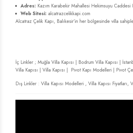
Adres:
Kazım Karabekir Mahallesi Hekimsuyu Caddesi
Web Sitesi:
alcatrazcelikkapi.com
Alcatraz Çelik Kapı, Balıkesir’in her bölgesinde villa sahi
İç Linkler ;
Muğla Villa Kapısı
|
Bodrum Villa Kapısı
|
İstan
Villa Kapısı
|
Villa Kapısı
|
Pivot Kapı Modelleri
|
Pivot Çe
Dış Linkler :
Villa Kapısı Modelleri
,
Villa Kapısı Fiyatları
,
V