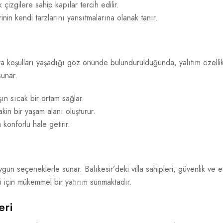
 çizgilere sahip kapılar tercih edilir.
inin kendi tarzlarını yansıtmalarına olanak tanır.
va koşulları yaşadığı göz önünde bulundurulduğunda, yalıtım özellikle
sunar.
şın sıcak bir ortam sağlar.
in bir yaşam alanı oluşturur.
 konforlu hale getirir.
uygun seçeneklerle sunar. Balıkesir’deki villa sahipleri, güvenlik v
ri için mükemmel bir yatırım sunmaktadır.
eri