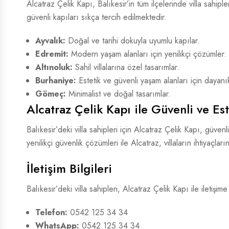
Alcatraz Çelik Kapı, Balıkesir’in tüm ilçelerinde villa sahi
güvenli kapıları sıkça tercih edilmektedir.
Ayvalık:
Doğal ve tarihi dokuyla uyumlu kapılar.
Edremit:
Modern yaşam alanları için yenilikçi çözümler.
Altınoluk:
Sahil villalarına özel tasarımlar.
Burhaniye:
Estetik ve güvenli yaşam alanları için dayanı
Gömeç:
Minimalist ve doğal tasarımlar.
Alcatraz Çelik Kapı ile Güvenli ve Es
Balıkesir’deki villa sahipleri için Alcatraz Çelik Kapı, güve
yenilikçi güvenlik çözümleri ile Alcatraz, villaların ihtiyaçların
İletişim Bilgileri
Balıkesir’deki villa sahipleri, Alcatraz Çelik Kapı ile iletişi
Telefon:
0542 125 34 34
WhatsApp:
0542 125 34 34