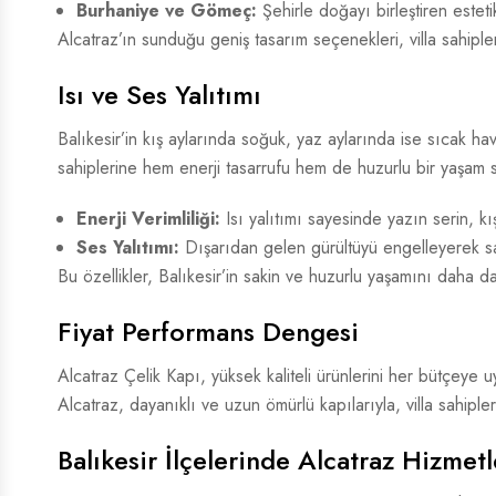
Burhaniye ve Gömeç:
Şehirle doğayı birleştiren estetik
Alcatraz’ın sunduğu geniş tasarım seçenekleri, villa sahipler
Isı ve Ses Yalıtımı
Balıkesir’in kış aylarında soğuk, yaz aylarında ise sıcak ha
sahiplerine hem enerji tasarrufu hem de huzurlu bir yaşam 
Enerji Verimliliği:
Isı yalıtımı sayesinde yazın serin, kı
Ses Yalıtımı:
Dışarıdan gelen gürültüyü engelleyerek sak
Bu özellikler, Balıkesir’in sakin ve huzurlu yaşamını daha da
Fiyat Performans Dengesi
Alcatraz Çelik Kapı, yüksek kaliteli ürünlerini her bütçeye 
Alcatraz, dayanıklı ve uzun ömürlü kapılarıyla, villa sahiple
Balıkesir İlçelerinde Alcatraz Hizmetl