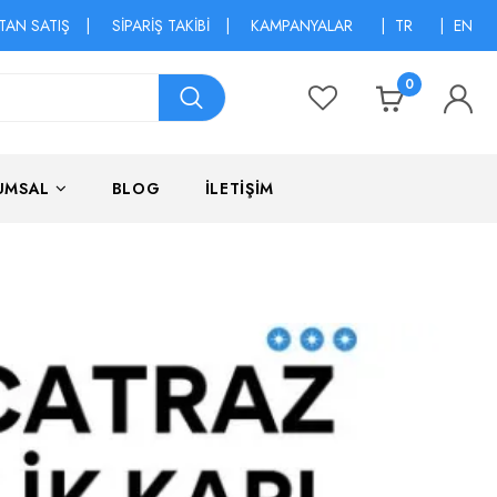
TAN SATIŞ
|
SİPARİŞ TAKİBİ
|
KAMPANYALAR
|
TR
|
EN
0
UMSAL
BLOG
İLETİŞİM