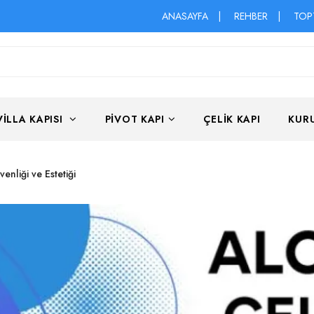
ANASAYFA
|
REHBER
|
TOP
VILLA KAPISI
PIVOT KAPI
ÇELIK KAPI
KUR
enliği ve Estetiği