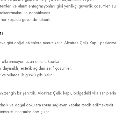
stemleri ve alarm entegrasyonları gibi yenilikçi güvenlik çözümleri su
mekanizmaları ile donatılmıştır.
i her koşulda güvende tutabilir.
pı
 hava gibi doğal etkenlere maruz kalır. Alcatraz Çelik Kapı, paslanm
etkilenmeyen uzun ömürlü kapılar.
ı dayanıklı, estetik açıdan zarif çözümler.
e yıllarca ilk günkü gibi kalır.
dan zengin bir şehirdir. Alcatraz Çelik Kapı, bölgedeki villa sahipler
klasik ve doğal dokulara uyum sağlayan kapılar tercih edilmektedir.
imalist tasarımlar öne çıkar.