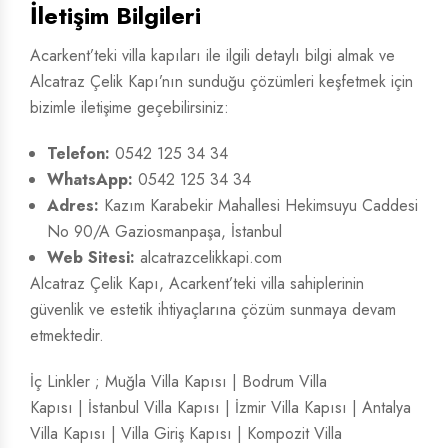
İletişim Bilgileri
Acarkent’teki villa kapıları ile ilgili detaylı bilgi almak ve
Alcatraz Çelik Kapı’nın sunduğu çözümleri keşfetmek için
bizimle iletişime geçebilirsiniz:
Telefon:
0542 125 34 34
WhatsApp:
0542 125 34 34
Adres:
Kazım Karabekir Mahallesi Hekimsuyu Caddesi
No 90/A Gaziosmanpaşa, İstanbul
Web Sitesi:
alcatrazcelikkapi.com
Alcatraz Çelik Kapı, Acarkent’teki villa sahiplerinin
güvenlik ve estetik ihtiyaçlarına çözüm sunmaya devam
etmektedir.
İç Linkler ;
Muğla Villa Kapısı
|
Bodrum Villa
Kapısı
|
İstanbul Villa Kapısı
|
İzmir Villa Kapısı
|
Antalya
Villa Kapısı
|
Villa Giriş Kapısı
|
Kompozit Villa