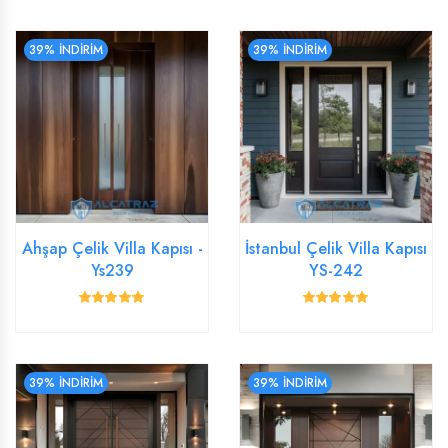
39% İNDİRİM
39% İNDİRİM
Ahşap Çelik Villa Kapısı -
İstanbul Çelik Villa Kapısı
Ys239
YS-242
39% İNDİRİM
39% İNDİRİM