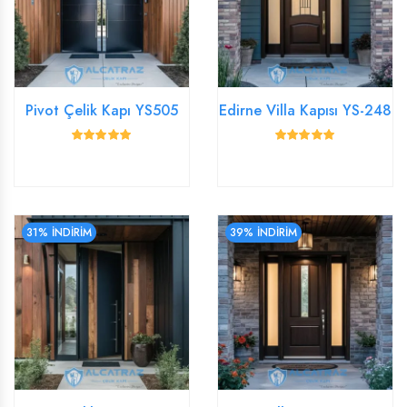
Pivot Çelik Kapı YS505
Edirne Villa Kapısı YS-248
31% İNDİRİM
39% İNDİRİM