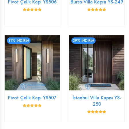
Pivot Çelik Kapı YS506
Bursa Villa Kapısı YS-249
31% İNDİRİM
39% İNDİRİM
Pivot Çelik Kapı YS507
İstanbul Villa Kapısı YS-
250