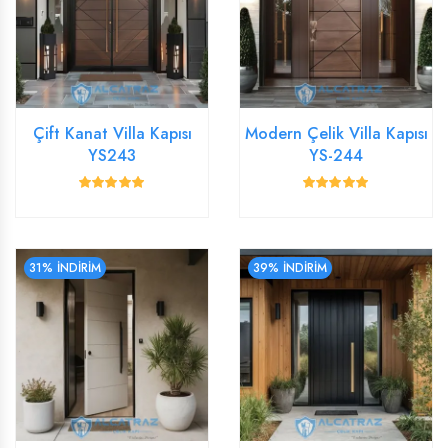
Çift Kanat Villa Kapısı
Modern Çelik Villa Kapısı
YS243
YS-244
31% İNDİRİM
39% İNDİRİM