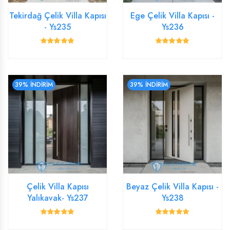
Tekirdağ Çelik Villa Kapısı
Ege Çelik Villa Kapısı -
- Ys235
Ys236
39% İNDİRİM
39% İNDİRİM
Çelik Villa Kapısı
Beyaz Çelik Villa Kapısı -
Yalıkavak- Ys237
Ys238