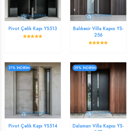
Pivot Çelik Kapı YS513
Balıkesir Villa Kapısı YS-
256
31% İNDİRİM
39% İNDİRİM
Pivot Çelik Kapı YS514
Dalaman Villa Kapısı YS-