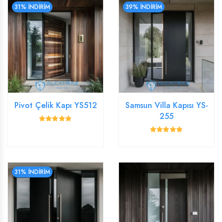
31% İNDİRİM
39% İNDİRİM
Pivot Çelik Kapı YS512
Samsun Villa Kapısı YS-
255
31% İNDİRİM