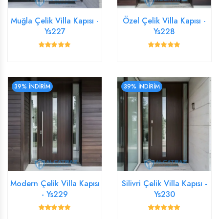
Muğla Çelik Villa Kapısı -
Özel Çelik Villa Kapısı -
Ys227
Ys228
39% İNDİRİM
39% İNDİRİM
Modern Çelik Villa Kapısı
Silivri Çelik Villa Kapısı -
- Ys229
Ys230