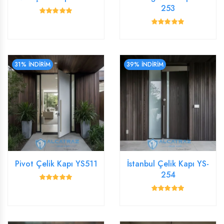
253
31% İNDİRİM
39% İNDİRİM
Pivot Çelik Kapı YS511
İstanbul Çelik Kapı YS-
254