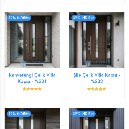
39% İNDİRİM
39% İNDİRİM
Kahverengi Çelik Villa
Şile Çelik Villa Kapısı -
Kapısı - Ys231
Ys232
39% İNDİRİM
39% İNDİRİM