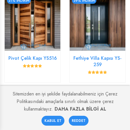
31% İNDİRİM
39% İNDİRİM
Pivot Çelik Kapı YS516
Fethiye Villa Kapısı YS-
259
Sitemizden en iyi şekilde faydalanabilmeniz için Çerez
31% İNDİRİM
39% İNDİRİM
Politikasındaki amaçlarla sınırlı olmak üzere çerez
kullanmaktayız.
DAHA FAZLA BİLGİ AL
0
KABUL ET
REDDET
Anasayfa
Sepetim
Favoriler
Hesabım