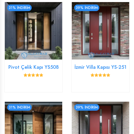
31% İNDİRİM
39% İNDİRİM
Pivot Çelik Kapı YS508
İzmir Villa Kapısı YS-251
31% İNDİRİM
39% İNDİRİM