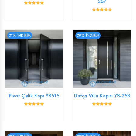
257
31% İNDİRİM
39% İNDİRİM
Pivot Çelik Kapı YS515
Datça Villa Kapısı YS-258