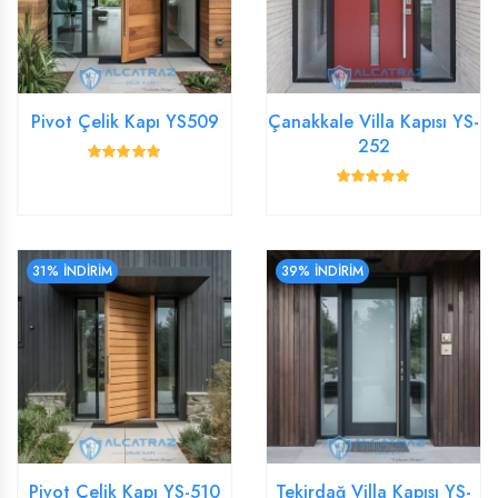
Pivot Çelik Kapı YS509
Çanakkale Villa Kapısı YS-
252
31% İNDİRİM
39% İNDİRİM
Pivot Çelik Kapı YS-510
Tekirdağ Villa Kapısı YS-