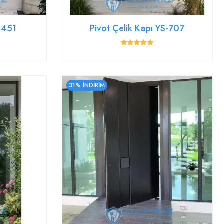
YS451
Pivot Çelik Kapı YS-707
31% İNDİRİM