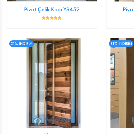
Pivot Çelik Kapı YS452
Pivo
31% İNDİRİM
31% İNDİRİM