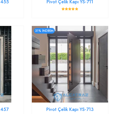
YS455
Pivot Çelik Kapı YS-711
31% İNDİRİM
YS457
Pivot Çelik Kapı YS-713