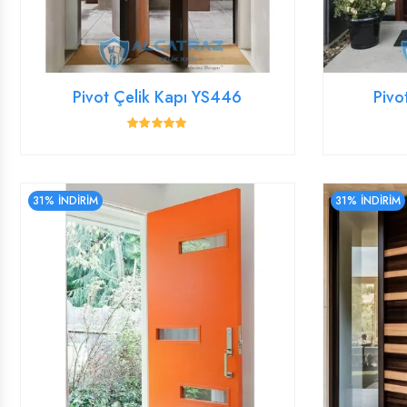
Pivot Çelik Kapı YS446
Pivo
31% İNDİRİM
31% İNDİRİM