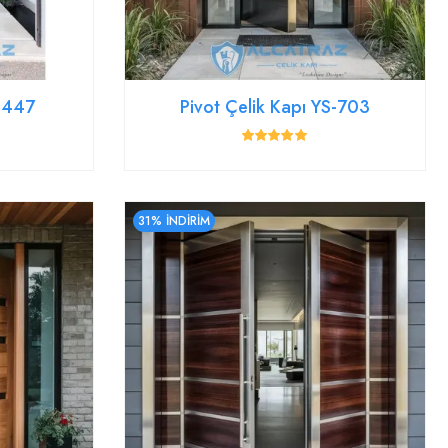
YS447
Pivot Çelik Kapı YS-703
31% İNDİRİM