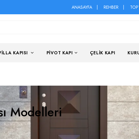
ANASAYFA
|
REHBER
|
TOP
VILLA KAPISI
PIVOT KAPI
ÇELIK KAPI
KUR
sı Modelleri