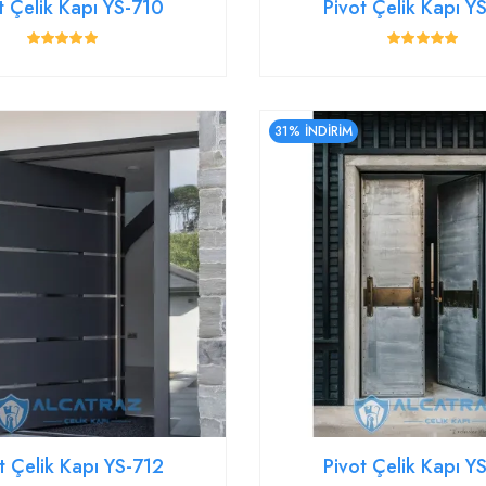
t Çelik Kapı YS-710
Pivot Çelik Kapı 
31% İNDİRİM
t Çelik Kapı YS-712
Pivot Çelik Kapı 