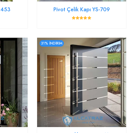
YS453
Pivot Çelik Kapı YS-709
31% İNDİRİM