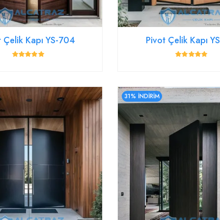
t Çelik Kapı YS-704
Pivot Çelik Kapı 
31% İNDİRİM