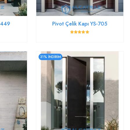
YS449
Pivot Çelik Kapı YS-705
31% İNDİRİM