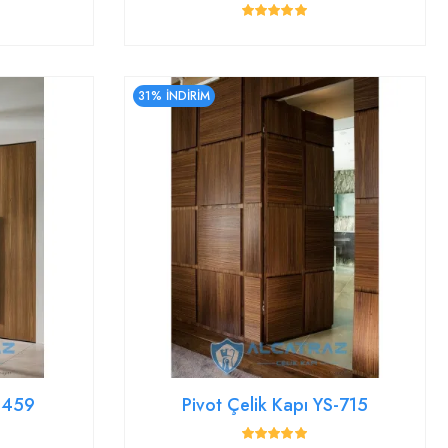
31% İNDİRİM
YS459
Pivot Çelik Kapı YS-715