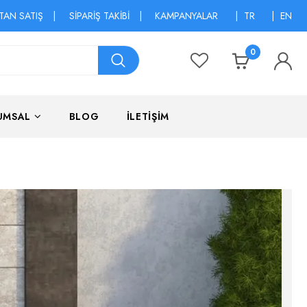
TAN SATIŞ
|
SİPARİŞ TAKİBİ
|
KAMPANYALAR
|
TR
|
EN
0
UMSAL
BLOG
İLETİŞİM