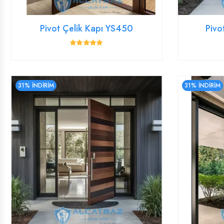
Pivot Çelik Kapı YS450
Pivo
31% İNDİRİM
31% İNDİRİM