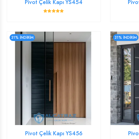
Pivot Çelik Kapı YS454
Pivo
31% İNDİRİM
31% İNDİRİM
Pivot Çelik Kapı YS456
Pivo