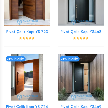
Pivot Çelik Kapı YS-723
Pivot Çelik Kapı YS468
31% İNDİRİM
31% İNDİRİM
Pivot Çelik Kapı YS-724
Pivot Çelik Kapı YS469