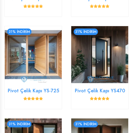
31% İNDİRİM
31% İNDİRİM
Pivot Çelik Kapı YS-725
Pivot Çelik Kapı YS470
31% İNDİRİM
31% İNDİRİM