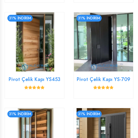
31% İNDİRİM
31% İNDİRİM
Pivot Çelik Kapı YS453
Pivot Çelik Kapı YS-709
31% İNDİRİM
31% İNDİRİM