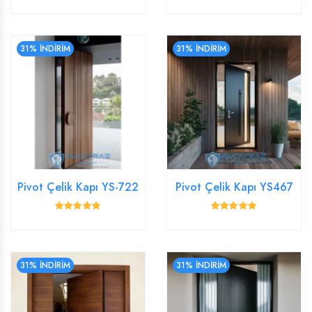
31% İNDİRİM
31% İNDİRİM
Pivot Çelik Kapı YS-722
Pivot Çelik Kapı YS467
31% İNDİRİM
31% İNDİRİM