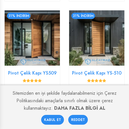
31% İNDİRİM
31% İNDİRİM
Pivot Çelik Kapı YS509
Pivot Çelik Kapı YS-510
Sitemizden en iyi şekilde faydalanabilmeniz için Çerez
Politikasındaki amaçlarla sınırlı olmak üzere çerez
31% İNDİRİM
31% İNDİRİM
kullanmaktayız.
DAHA FAZLA BİLGİ AL
0
KABUL ET
REDDET
Anasayfa
Sepetim
Favoriler
Hesabım