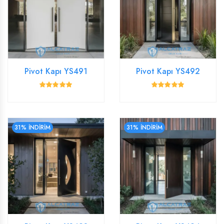
Pivot Kapı YS491
Pivot Kapı YS492
31% İNDİRİM
31% İNDİRİM