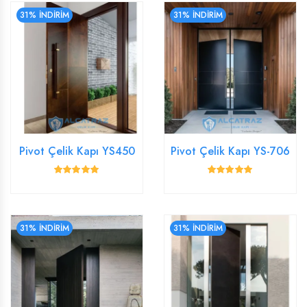
31% İNDİRİM
31% İNDİRİM
Pivot Çelik Kapı YS450
Pivot Çelik Kapı YS-706
31% İNDİRİM
31% İNDİRİM