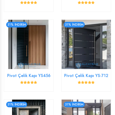
31% İNDİRİM
31% İNDİRİM
Pivot Çelik Kapı YS456
Pivot Çelik Kapı YS-712
31% İNDİRİM
31% İNDİRİM