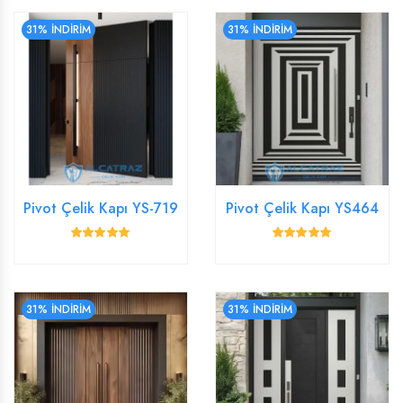
31% İNDİRİM
31% İNDİRİM
Pivot Çelik Kapı YS-719
Pivot Çelik Kapı YS464
31% İNDİRİM
31% İNDİRİM